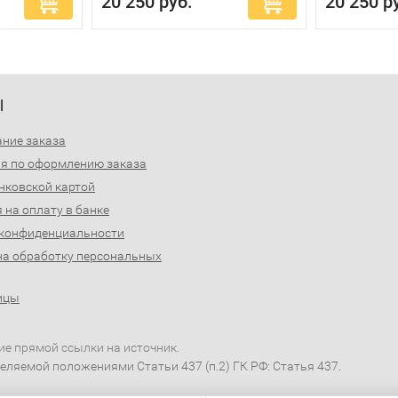
20 250 руб.
20 250 р
Ы
ние заказа
я по оформлению заказа
нковской картой
 на оплату в банке
 конфиденциальности
на обработку персональных
ицы
ие прямой ссылки на источник.
еляемой положениями Статьи 437 (п.2) ГК РФ: Статья 437.