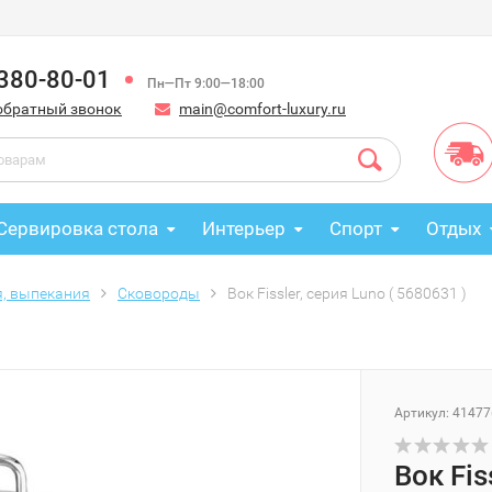
 380-80-01
Пн—Пт 9:00—18:00
обратный звонок
main@comfort-luxury.ru
Сервировка стола
Интерьер
Спорт
Отдых
я, выпекания
Сковороды
Вок Fissler, серия Luno ( 5680631 )
Артикул: 41477
Вок Fis