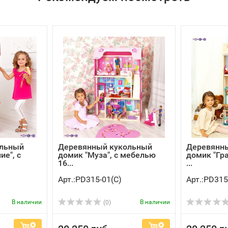
ольный
Деревянный кукольный
Деревянн
ие", с
домик "Муза", с мебелью
домик "Гр
16...
...
Арт.:PD315-01(C)
Арт.:PD315
В наличии
В наличии
(0)