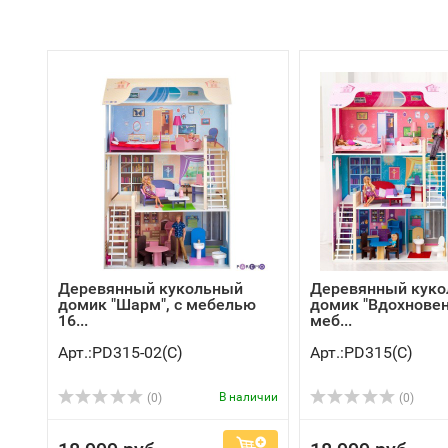
Деревянный кукольный
Деревянный кук
домик "Шарм", с мебелью
домик "Вдохновен
16...
меб...
Арт.:PD315-02(C)
Арт.:PD315(C)
В наличии
(0)
(0)