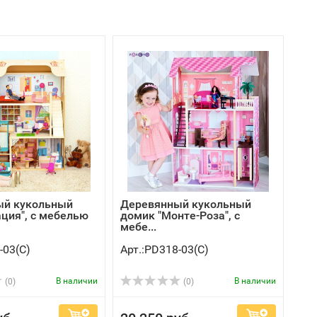
ый кукольный
Деревянный кукольный
ация", с мебелью
домик "Монте-Роза", с
мебе...
-03(C)
Арт.:PD318-03(C)
В наличии
В наличии
(0)
(0)