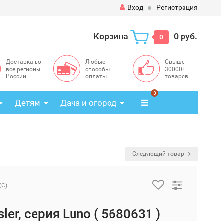
Вход
Регистрация
Корзина
0 руб.
0
Доставка во
Любые
Свыше
все регионы
способы
30000+
России
оплаты
товаров
3
Детям
Дача и огород
Следующий товар
(C)
sler, серия Luno ( 5680631 )