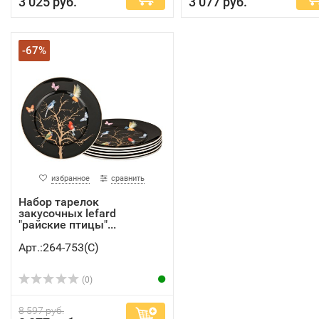
3 025 руб.
3 077 руб.
-67%
избранное
сравнить
Набор тарелок
закусочных lefard
"райские птицы"...
Арт.:264-753(C)
(0)
8 597 руб.