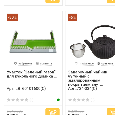
-50%
-6%
избранное
сравнить
избранное
сравнить
Участок "Зеленый газон",
Заварочный чайник
для кукольного домика ...
чугунный с
эмалированным
покрытием внут...
Арт.:LB_60101600(C)
Арт.:734-034(C)
(0)
(0)
6 049 руб.
3 270 руб.