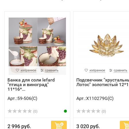
избранное
сравнить
избранное
сравнить
Банка для соли lefard
Подсвечник "хрустальн
"птица и виноград"
Лотос" золотистый 12*12
11*16*...
Арт.:59-506(C)
Арт.:X110279G(C)
(0)
(0)
2 996 руб.
3 020 руб.