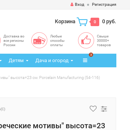
Вход
Регистрация
Корзина
0 руб.
0
Доставка во
Любые
Свыше
все регионы
способы
30000+
России
оплаты
товаров
3
Детям
Дача и огород
ивы" высота=23 см. Porcelain Manufacturing (54-116)
6(C)
греческие мотивы" высота=23