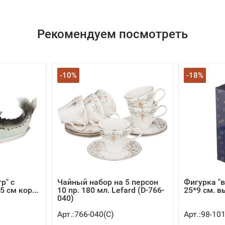
Рекомендуем посмотреть
-10%
-18%
р" с
Чайный набор на 5 персон
Фигурка "
 см кор...
10 пр. 180 мл. Lefard (D-766-
25*9 см. вы
040)
Арт.:766-040(C)
Арт.:98-10