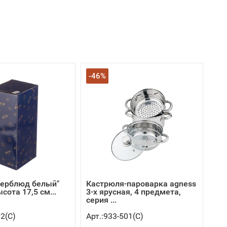
-46%
верблюд белый"
Кастрюля-пароварка agness
сота 17,5 см...
3-х ярусная, 4 предмета,
серия ...
12(C)
Арт.:933-501(C)