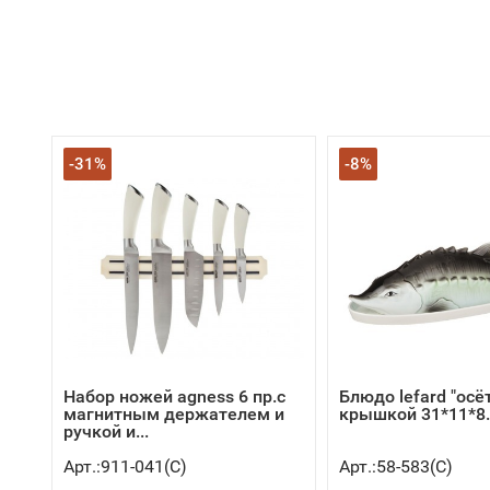
-31%
-8%
Набор ножей agness 6 пр.с
Блюдо lefard "осёт
магнитным держателем и
крышкой 31*11*8.5
ручкой и...
Арт.:911-041(C)
Арт.:58-583(C)