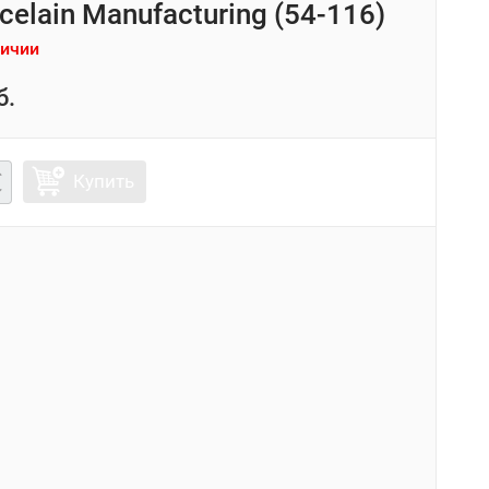
celain Manufacturing (54-116)
личии
б.
Купить