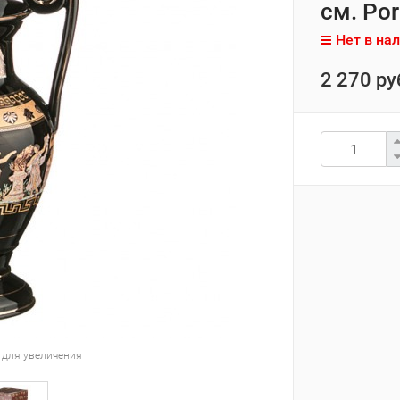
см. Por
Нет в на
2 270 ру
 для увеличения