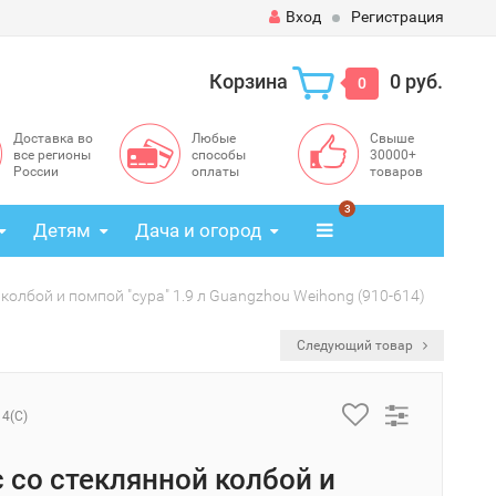
Вход
Регистрация
Корзина
0 руб.
0
Доставка во
Любые
Свыше
все регионы
способы
30000+
России
оплаты
товаров
3
Детям
Дача и огород
колбой и помпой "сура" 1.9 л Guangzhou Weihong (910-614)
Следующий товар
14(C)
 со стеклянной колбой и