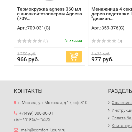
Термокружка agness 360 мл
Менажница 4 сек
с кнопкой-стоппером Agness
дерев.подставке l
(709...
"диаман...
Арт.:709-031(C)
Арт.:359-376(C)
В наличии
(0)
(0)
1 755 руб.
1 433 руб.
966 руб.
977 руб.
КОНТАКТЫ
РАЗДЕЛ
г. Москва, ул. Моховая, д.17, оф. 310
Отслежива
Инструкци
+7(499) 380-80-01
Оплата ба
Пн—Пт 9:00—18:00
Квитанция
main@comfort-luxury.ru