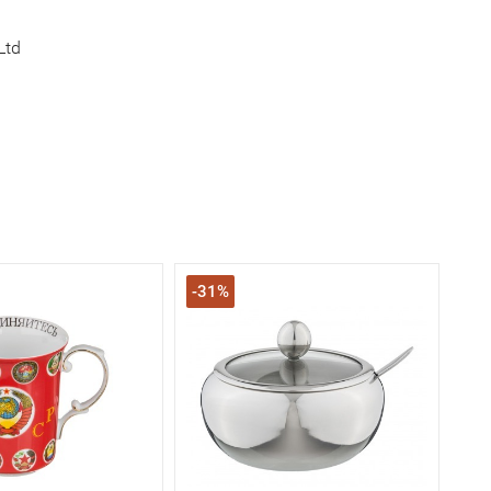
Ltd
-31%