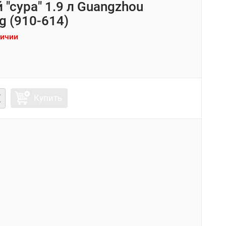
 "сура" 1.9 л Guangzhou
g (910-614)
личии
Купить