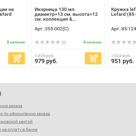
ции на
Икорница 130 мл.
Кружка lef
efard
диаметр=13 см. высота=12
Lefard (85
см. коллекция &...
Арт.:355-002(C)
Арт.:85-12
В наличии
В наличии
(0)
1 376 руб.
1 022 руб.
979 руб.
951 руб.
Ы
ние заказа
я по оформлению заказа
нковской картой
 на оплату в банке