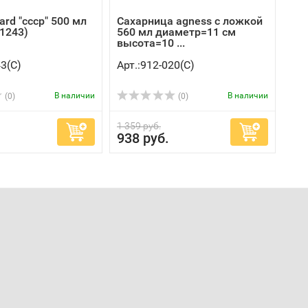
ard "ссср" 500 мл
Сахарница agness с ложкой
-1243)
560 мл диаметр=11 см
высота=10 ...
43(C)
Арт.:912-020(C)
В наличии
В наличии
(0)
(0)
1 359 руб.
938 руб.