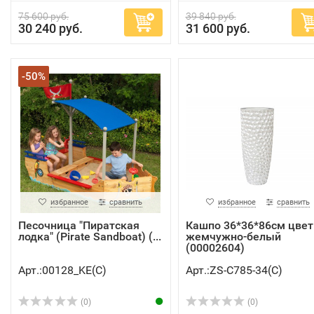
75 600 руб.
39 840 руб.
30 240 руб.
31 600 руб.
-50%
избранное
сравнить
избранное
сравнить
Песочница "Пиратская
Кашпо 36*36*86см цвет
лодка" (Pirate Sandboat) (...
жемчужно-белый
(00002604)
Арт.:00128_KE(C)
Арт.:ZS-C785-34(C)
(0)
(0)