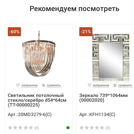
Рекомендуем посмотреть
-60%
-21%
избранное
сравнить
избранное
сравнить
Светильник потолочный
Зеркало 739*1064мм
стекло/серебро d54*64см
(00002020)
(TT-00000225)
Арт.:20MD3279-6(C)
Арт.:KFH1134(C)
(0)
(0)