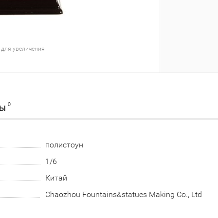
 для увеличения
0
ВЫ
полистоун
1/6
Китай
Chaozhou Fountains&statues Making Co., Ltd