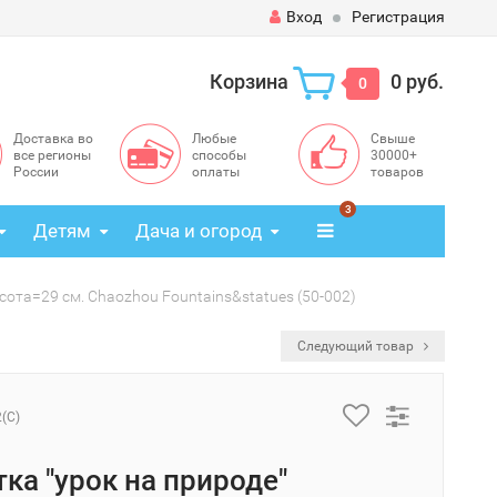
Вход
Регистрация
Корзина
0 руб.
0
Доставка во
Любые
Свыше
все регионы
способы
30000+
России
оплаты
товаров
3
Детям
Дача и огород
сота=29 см. Chaozhou Fountains&statues (50-002)
Следующий товар
2(C)
тка "урок на природе"