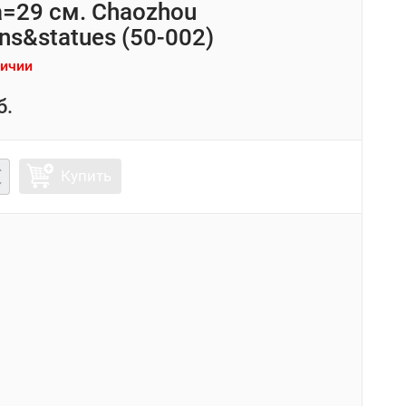
=29 см. Chaozhou
ns&statues (50-002)
личии
б.
Купить