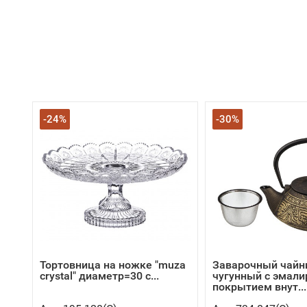
-24%
-30%
Тортовница на ножке "muza
Заварочный чайн
crystal" диаметр=30 с...
чугунный с эмал
покрытием внут...