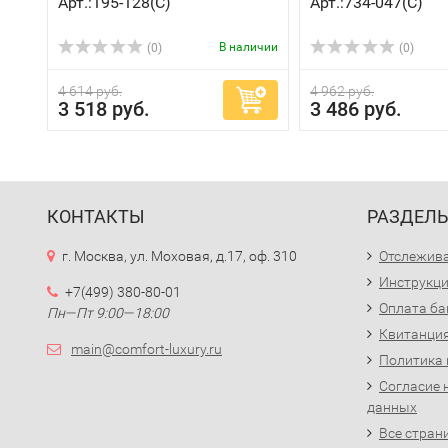
Арт.:195-128(C)
Арт.:734-047(C)
В наличии
(0)
(0)
4 614 руб.
4 962 руб.
3 518 руб.
3 486 руб.
КОНТАКТЫ
РАЗДЕЛ
г. Москва, ул. Моховая, д.17, оф. 310
Отслежива
Инструкци
+7(499) 380-80-01
Оплата ба
Пн—Пт 9:00—18:00
Квитанция
main@comfort-luxury.ru
Политика
Согласие 
данных
Все стран