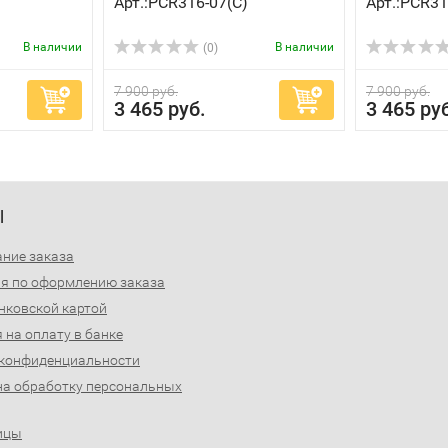
Арт.:PCR316-07(C)
Арт.:PCR31
В наличии
В наличии
(0)
7 900 руб.
7 900 руб.
3 465 руб.
3 465 ру
Ы
ние заказа
я по оформлению заказа
нковской картой
 на оплату в банке
 конфиденциальности
на обработку персональных
ицы