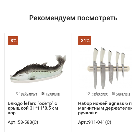
Рекомендуем посмотреть
-8%
-31%
избранное
сравнить
избранное
сравнить
Блюдо lefard "осётр" с
Набор ножей agness 6 п
крышкой 31*11*8.5 см
магнитным держателе
кор...
ручкой и...
Арт.:58-583(C)
Арт.:911-041(C)