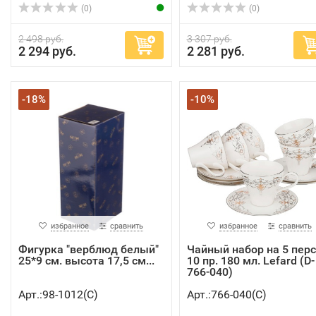
(0)
(0)
2 498 руб.
3 307 руб.
2 294 руб.
2 281 руб.
-18%
-10%
избранное
сравнить
избранное
сравнить
Фигурка "верблюд белый"
Чайный набор на 5 пер
25*9 см. высота 17,5 см...
10 пр. 180 мл. Lefard (D-
766-040)
Арт.:98-1012(C)
Арт.:766-040(C)