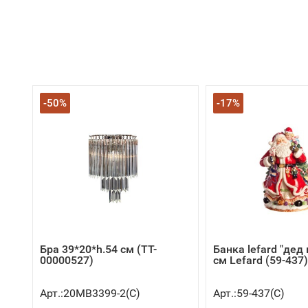
-50%
-17%
Бра 39*20*h.54 см (TT-
Банка lefard "дед
00000527)
см Lefard (59-437)
Арт.:20MB3399-2(C)
Арт.:59-437(C)