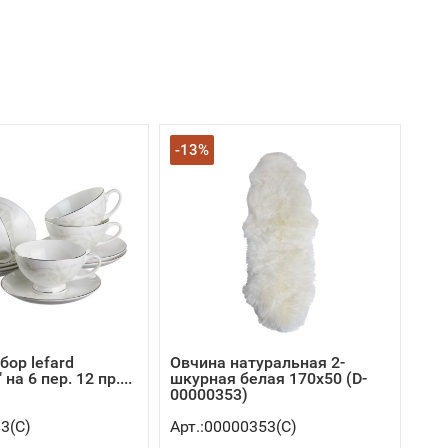
-13%
бор lefard
Овчина натуральная 2-
на 6 пер. 12 пр....
шкурная белая 170х50 (D-
00000353)
83(C)
Арт.:00000353(C)