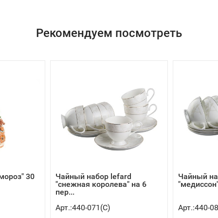
Рекомендуем посмотреть
 мороз" 30
Чайный набор lefard
Чайный на
"снежная королева" на 6
"медиссон" 
пер...
Арт.:440-071(C)
Арт.:440-0