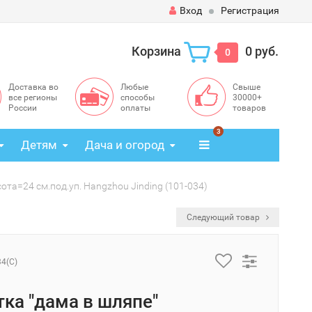
Вход
Регистрация
Корзина
0 руб.
0
Доставка во
Любые
Свыше
все регионы
способы
30000+
России
оплаты
товаров
3
Детям
Дача и огород
ота=24 см.под.уп. Hangzhou Jinding (101-034)
Следующий товар
34(C)
тка "дама в шляпе"