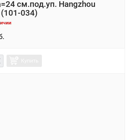
=24 см.под.уп. Hangzhou
 (101-034)
личии
б.
Купить