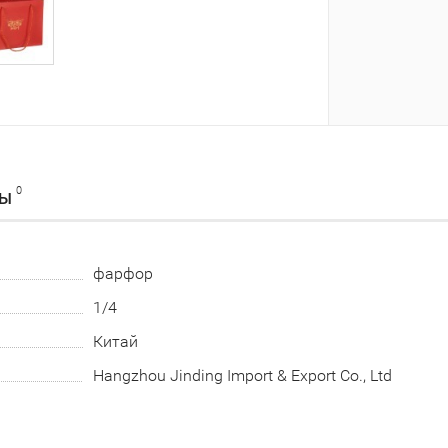
0
ВЫ
фарфор
1/4
Китай
Hangzhou Jinding Import & Export Co., Ltd