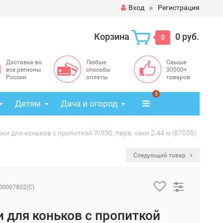
Вход
Регистрация
Корзина
0 руб.
0
Доставка во
Любые
Свыше
все регионы
способы
30000+
России
оплаты
товаров
3
Детям
Дача и огород
ки для коньков с пропиткой W930, пара, хаки 2,44 м (87059)
Следующий товар
00007802(C)
 для коньков с пропиткой