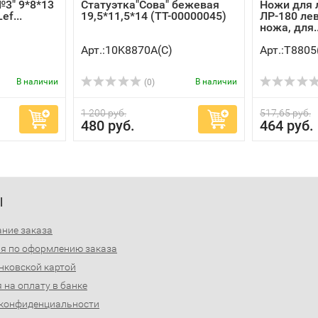
№3" 9*8*13
Статуэтка"Сова" бежевая
Ножи для 
ef...
19,5*11,5*14 (TT-00000045)
ЛР-180 ле
ножа, для..
Арт.:10K8870A(C)
Арт.:Т8805
В наличии
В наличии
(0)
1 200 руб.
517,65 руб.
480 руб.
464 руб.
Ы
ние заказа
я по оформлению заказа
нковской картой
 на оплату в банке
 конфиденциальности