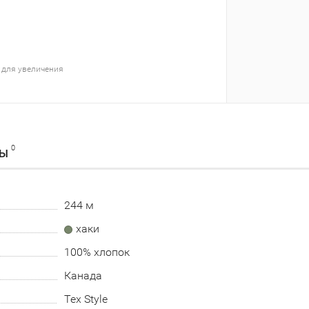
 для увеличения
0
ВЫ
244 м
хаки
100% хлопок
Канада
Tex Style