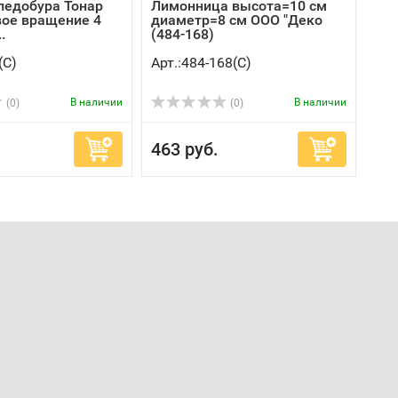
ледобура Тонар
Лимонница высота=10 см
вое вращение 4
диаметр=8 см ООО "Деко
.
(484-168)
(C)
Арт.:484-168(C)
В наличии
В наличии
(0)
(0)
463 руб.