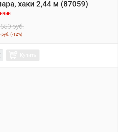
ара, хаки 2,44 м (87059)
личии
550 руб.
 руб.
(
-12%
)
Купить