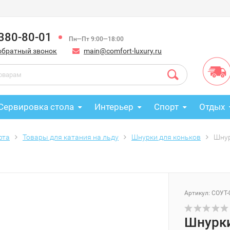
 380-80-01
Пн—Пт 9:00—18:00
обратный звонок
main@comfort-luxury.ru
Сервировка стола
Интерьер
Спорт
Отдых
рта
Товары для катания на льду
Шнурки для коньков
Шнур
Артикул: СОУТ-
Шнурки