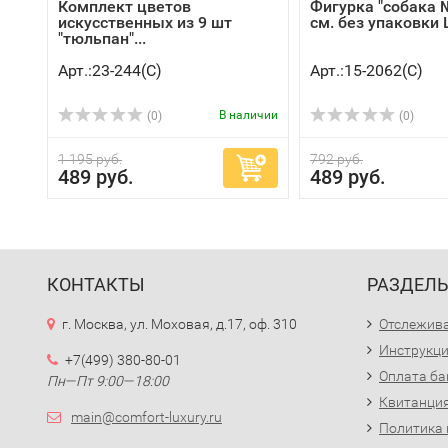
Комплект цветов
Фигурка "собака 
искусственных из 9 шт
см. без упаковки L
"тюльпан"...
Арт.:23-244(C)
Арт.:15-2062(C)
В наличии
(0)
(0)
1 195 руб.
792 руб.
489 руб.
489 руб.
КОНТАКТЫ
РАЗДЕЛ
г. Москва, ул. Моховая, д.17, оф. 310
Отслежива
Инструкци
+7(499) 380-80-01
Оплата ба
Пн—Пт 9:00—18:00
Квитанция
main@comfort-luxury.ru
Политика