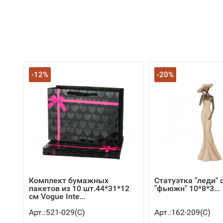
-12%
-20%
Комплект бумажных
Статуэтка "леди" 
пакетов из 10 шт.44*31*12
"фьюжн" 10*8*3...
см Vogue Inte...
Арт.:521-029(C)
Арт.:162-209(C)