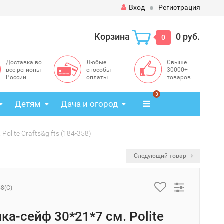
Вход
Регистрация
Корзина
0 руб.
0
Доставка во
Любые
Свыше
все регионы
способы
30000+
России
оплаты
товаров
3
Детям
Дача и огород
olite Crafts&gifts (184-358)
Следующий товар
58(C)
ка-сейф 30*21*7 см. Polite