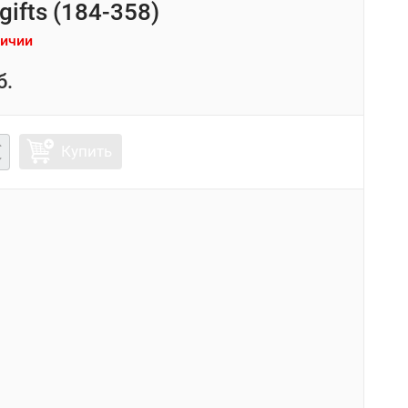
gifts (184-358)
личии
б.
Купить