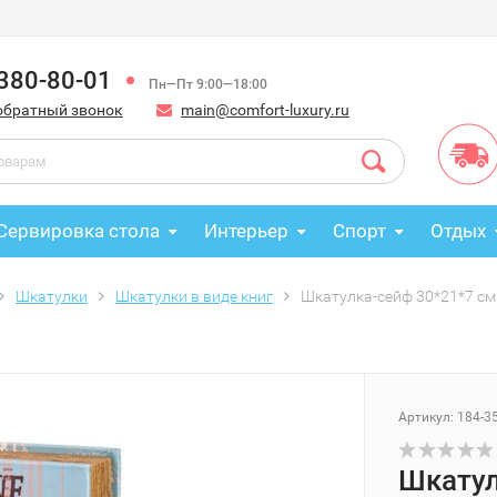
 380-80-01
Пн—Пт 9:00—18:00
обратный звонок
main@comfort-luxury.ru
Сервировка стола
Интерьер
Спорт
Отдых
Шкатулки
Шкатулки в виде книг
Шкатулка-сейф 30*21*7 см. P
Артикул: 184-3
Шкатул