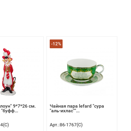
-12%
лоун" 9*7*26 см.
Чайная пара lefard "сура
"буфф...
"аль-ихлас""...
94(C)
Арт.:86-1767(C)