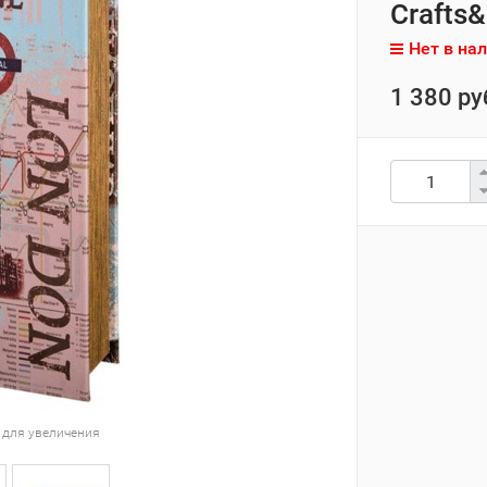
Crafts&
Нет в на
1 380 ру
 для увеличения