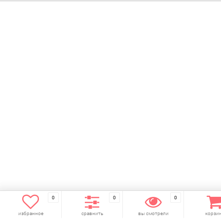
0
0
0
избранное
сравнить
вы смотрели
корзи