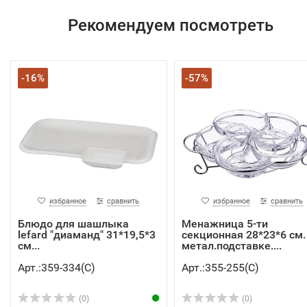
Рекомендуем посмотреть
-16%
-57%
избранное
сравнить
избранное
сравнить
Блюдо для шашлыка
Менажница 5-ти
lefard "диаманд" 31*19,5*3
секционная 28*23*6 см.
см...
метал.подставке....
Арт.:359-334(C)
Арт.:355-255(C)
(0)
(0)