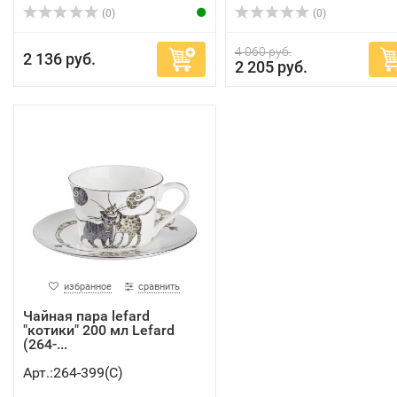
(0)
(0)
4 060 руб.
2 136 руб.
2 205 руб.
избранное
сравнить
Чайная пара lefard
"котики" 200 мл Lefard
(264-...
Арт.:264-399(C)