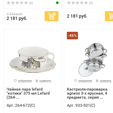
(0)
(0)
2 324 руб.
2 181 руб.
2 181 руб.
-46%
избранное
сравнить
избранное
сравнить
Чайная пара lefard
Кастрюля-пароварка
"котики" 375 мл Lefard
agness 3-х ярусная, 4
(264-...
предмета, серия ...
Арт.:264-672(C)
Арт.:933-501(C)