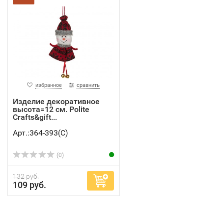
избранное
сравнить
Изделие декоративное
высота=12 см. Polite
Crafts&gift...
Арт.:364-393(C)
(0)
132 руб.
109 руб.