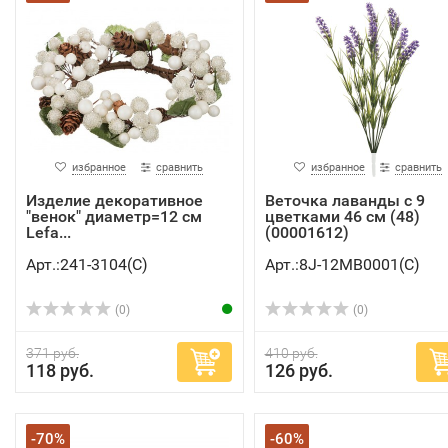
избранное
сравнить
избранное
сравнить
Изделие декоративное
Веточка лаванды с 9
"венок" диаметр=12 см
цветками 46 см (48)
Lefa...
(00001612)
Арт.:241-3104(C)
Арт.:8J-12MB0001(C)
(0)
(0)
371 руб.
410 руб.
118 руб.
126 руб.
-70%
-60%