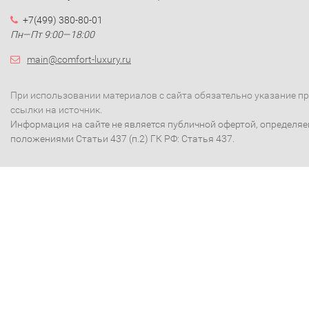
+7(499) 380-80-01
Пн—Пт 9:00—18:00
main@comfort-luxury.ru
При использовании материалов с сайта обязательно указание п
ссылки на источник.
Информация на сайте не является публичной офертой, определя
положениями Статьи 437 (п.2) ГК РФ: Статья 437.