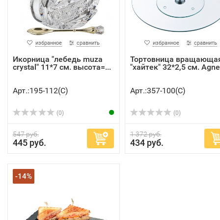
избранное
сравнить
избранное
сравнить
Икорница "лебедь muza
Тортовница вращающа
crystal" 11*7 см. высота=...
"хайтек" 32*2,5 см. Agne.
Арт.:195-112(C)
Арт.:357-100(C)
(0)
(0)
547 руб.
1 372 руб.
445 руб.
434 руб.
-14%