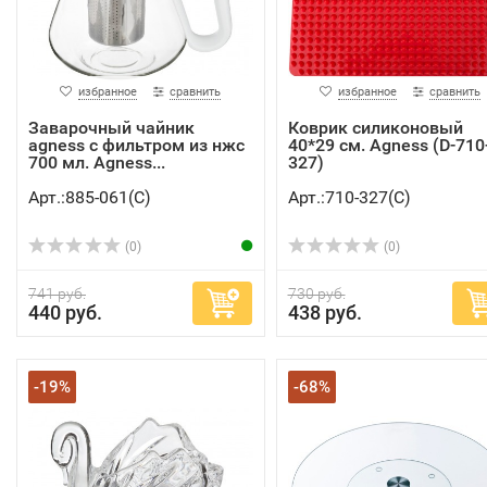
избранное
сравнить
избранное
сравнить
Заварочный чайник
Коврик силиконовый
agness с фильтром из нжс
40*29 см. Agness (D-710
700 мл. Agness...
327)
Арт.:885-061(C)
Арт.:710-327(C)
(0)
(0)
741 руб.
730 руб.
440 руб.
438 руб.
-19%
-68%