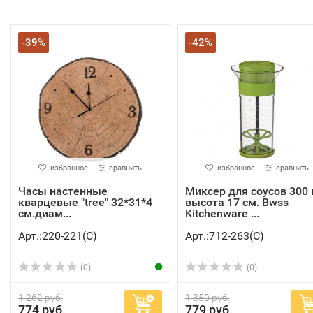
-39%
-42%
избранное
сравнить
избранное
сравнить
Часы настенные
Миксер для соусов 300 
кварцевые "tree" 32*31*4
высота 17 см. Bwss
см.диам...
Kitchenware ...
Арт.:220-221(C)
Арт.:712-263(C)
(0)
(0)
1 262 руб.
1 350 руб.
774 руб.
779 руб.