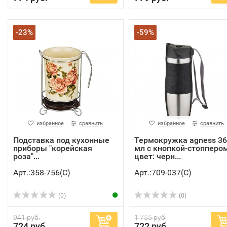
-23%
-59%
избранное
сравнить
избранное
сравнить
Подставка под кухонные
Термокружка agness 36
приборы "корейская
мл с кнопкой-стоппером
роза"...
цвет: черн...
Арт.:358-756(C)
Арт.:709-037(C)
(0)
(0)
941 руб.
1 755 руб.
724 руб.
722 руб.