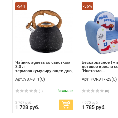
-54%
-56%
Чайник agness со свистком
Бескаркасное (мя
3,0 л
детское кресло с
термоаккумулирующее дно,
"Инста-ма...
...
Арт.:937-811(C)
Арт.:PCR317-23(C)
В наличии
(0)
(0)
3 767 руб.
4 070 руб.
1 728 руб.
1 785 руб.