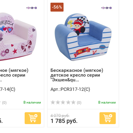
-56%
ное (мягкое)
Бескаркасное (мягкое)
ресло серии
детское кресло серии
.
"Экшен&qu...
7-14(C)
Арт.:PCR317-12(C)
В наличии
В наличии
(0)
(0)
4 070 руб.
б.
1 785 руб.