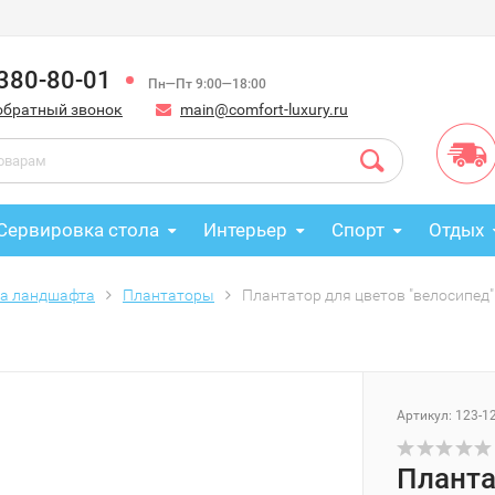
 380-80-01
Пн—Пт 9:00—18:00
обратный звонок
main@comfort-luxury.ru
Сервировка стола
Интерьер
Спорт
Отдых
ра ландшафта
Плантаторы
Плантатор для цветов "велосипед" 
Артикул: 123-1
Планта