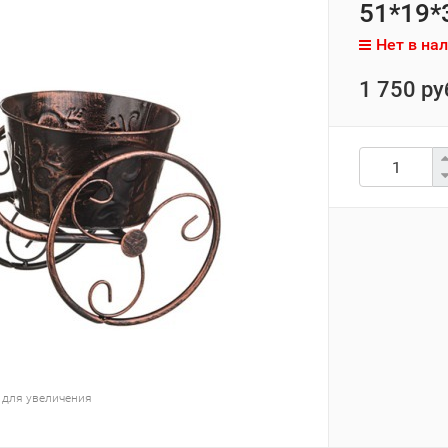
51*19*3
Нет в на
1 750 ру
 для увеличения