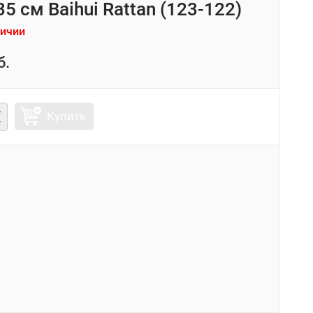
5 см Baihui Rattan (123-122)
личии
б.
Купить