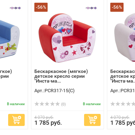
-56%
-56%
гкое)
Бескаркасное (мягкое)
Бескаркас
ерии
детское кресло серии
детское к
"Инста-ма...
"Инста-ма..
Арт.:PCR317-15(C)
Арт.:PCR31
В наличии
В наличии
(0)
4 070 руб.
4 070 руб.
1 785 руб.
1 785 ру