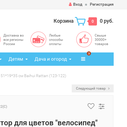
Вход
Регистрация
Корзина
0 руб.
0
Доставка во
Любые
Свыше
все регионы
способы
30000+
России
оплаты
товаров
3
Детям
Дача и огород
51*19*35 см Baihui Rattan (123-122)
Следующий товар
22(C)
тор для цветов "велосипед"