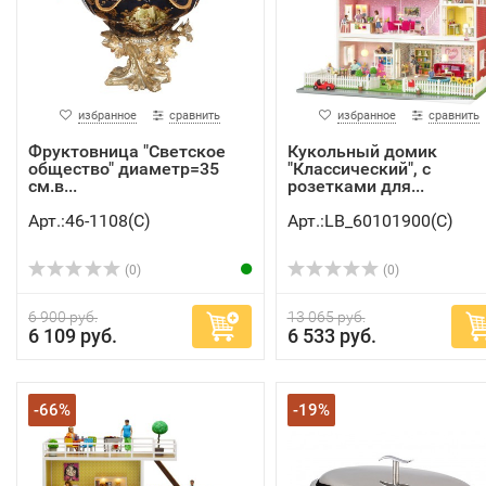
избранное
сравнить
избранное
сравнить
Фруктовница "Светское
Кукольный домик
общество" диаметр=35
"Классический", с
см.в...
розетками для...
Арт.:46-1108(C)
Арт.:LB_60101900(C)
(0)
(0)
6 900 руб.
13 065 руб.
6 109 руб.
6 533 руб.
-66%
-19%