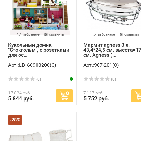
избранное
сравнить
избранное
сравнить
Кукольный домик
Мармит agness 3 л.
"Стокгольм", с розетками
43,4*24,5 см. высота=17
для ос...
см. Agness (...
Арт.:LB_60903200(C)
Арт.:907-201(C)
(0)
(0)
17 034 руб.
7 117 руб.
5 844 руб.
5 752 руб.
-28%