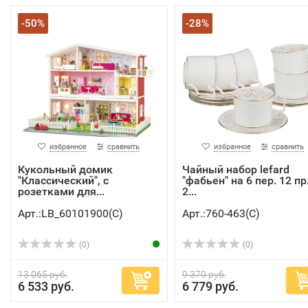
-50%
-28%
избранное
сравнить
избранное
сравнить
Кукольный домик
Чайный набор lefard
"Классический", с
"фабьен" на 6 пер. 12 пр
розетками для...
2...
Арт.:LB_60101900(C)
Арт.:760-463(C)
(0)
(0)
13 065 руб.
9 379 руб.
6 533 руб.
6 779 руб.