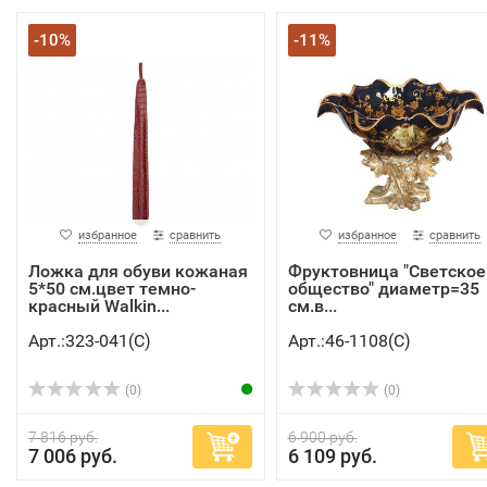
-10%
-11%
избранное
сравнить
избранное
сравнить
Ложка для обуви кожаная
Фруктовница "Светское
5*50 см.цвет темно-
общество" диаметр=35
красный Walkin...
см.в...
Арт.:323-041(C)
Арт.:46-1108(C)
(0)
(0)
7 816 руб.
6 900 руб.
7 006 руб.
6 109 руб.