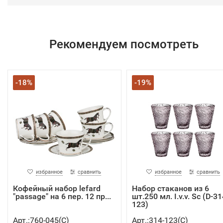
Рекомендуем посмотреть
-18%
-19%
избранное
сравнить
избранное
сравнить
Кофейный набор lefard
Набор стаканов из 6
"passage" на 6 пер. 12 пр...
шт.250 мл. I.v.v. Sc (D-31
123)
Арт.:760-045(C)
Арт.:314-123(C)