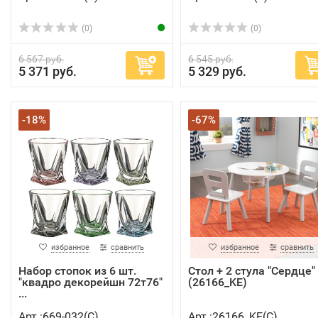
(0)
(0)
6 567 руб.
6 545 руб.
5 371 руб.
5 329 руб.
-18%
-67%
избранное
сравнить
избранное
сравнить
Набор стопок из 6 шт.
Стол + 2 стула "Сердце"
"квадро декорейшн 72т76"
(26166_KE)
...
Арт.:669-032(C)
Арт.:26166_KE(C)