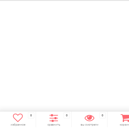
0
0
0
избранное
сравнить
вы смотрели
корзи