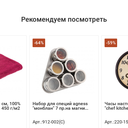
Рекомендуем посмотреть
-64%
-59%
 см, 100%
Набор для специй agness
Часы наст
 450 г/м2
"монблан" 7 пр.на магни...
"chef kitche
Арт.:912-002(C)
Арт.:220-1