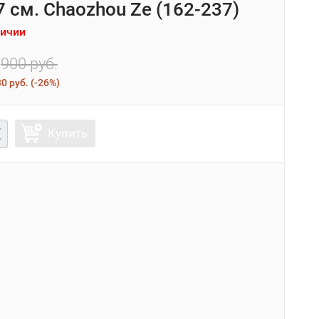
7 см. Chaozhou Ze (162-237)
личии
900 руб.
0 руб.
(
-26%
)
Купить