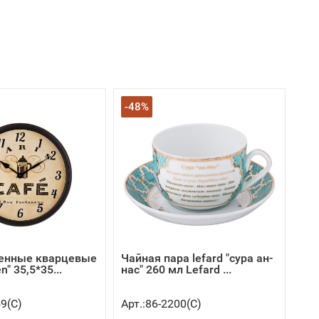
-48%
енные кварцевые
Чайная пара lefard "сура ан-
n" 35,5*35...
нас" 260 мл Lefard ...
59(C)
Арт.:86-2200(C)