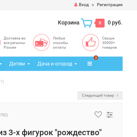
Вход
Регистрация
Корзина
0 руб.
0
Доставка во
Любые
Свыше
все регионы
способы
30000+
России
оплаты
товаров
3
Детям
Дача и огород
37)
Следующий товар
37(C)
из 3-х фигурок "рождество"