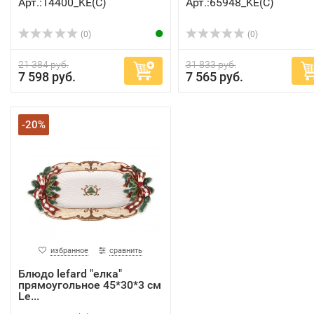
Арт.:14400_KE(C)
Арт.:65948_KE(C)
(0)
(0)
21 384 руб.
31 833 руб.
7 598 руб.
7 565 руб.
-20%
избранное
сравнить
Блюдо lefard "елка"
прямоугольное 45*30*3 см
Le...