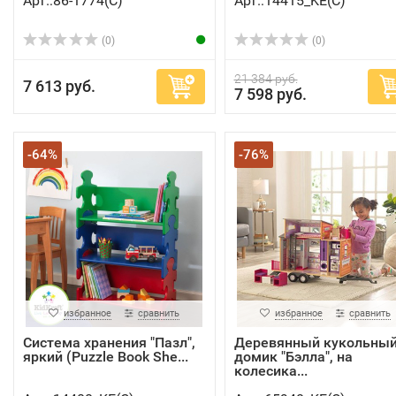
Арт.:86-1774(C)
Арт.:14415_KE(C)
(0)
(0)
21 384 руб.
7 613 руб.
7 598 руб.
-64%
-76%
избранное
сравнить
избранное
сравнить
Система хранения "Пазл",
Деревянный кукольны
яркий (Puzzle Book She...
домик "Бэлла", на
колесика...