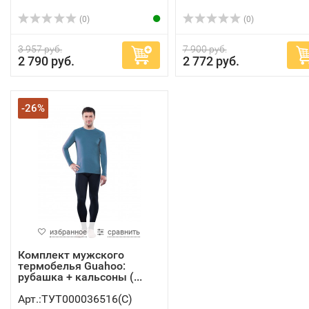
(0)
(0)
3 957 руб.
7 900 руб.
2 790 руб.
2 772 руб.
-26%
избранное
сравнить
Комплект мужского
термобелья Guahoo:
рубашка + кальсоны (...
Арт.:ТУТ000036516(C)