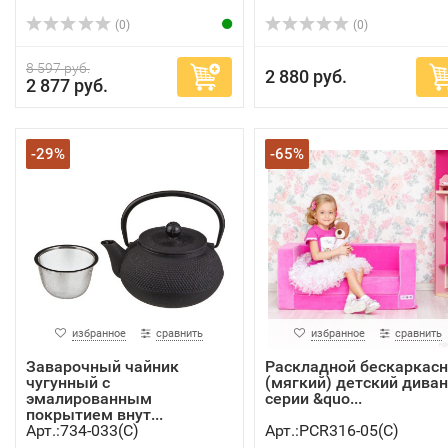
(0)
(0)
8 597 руб.
2 880 руб.
2 877 руб.
-29%
-65%
избранное
сравнить
избранное
сравнить
Заварочный чайник
Раскладной бескаркас
чугунный с
(мягкий) детский диван
эмалированным
серии &quo...
покрытием внут...
Арт.:734-033(C)
Арт.:PCR316-05(C)