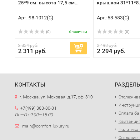
25*9 см. высота 17,5 см...
крышкой 31*11*8.5
Арт.:98-1012(C)
Арт.:58-583(C)
В наличии
(0)
(0)
2 834 руб.
2 498 руб.
2 311 руб.
2 294 руб.
КОНТАКТЫ
РАЗДЕЛ
г. Москва, ул. Моховая, д.17, оф. 310
Отслежива
Инструкци
+7(499) 380-80-01
Оплата ба
Пн—Пт 9:00—18:00
Квитанция
main@comfort-luxury.ru
Политика
Согласие 