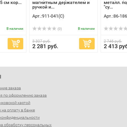
 см кор...
магнитным держателем и
металл. по
ручкой и...
"су...
Арт.:911-041(C)
Арт.:86-18
В наличии
В наличии
(0)
3 307 руб.
2 746 руб.
2 281 руб.
2 413 ру
Ы
ние заказа
я по оформлению заказа
нковской картой
 на оплату в банке
 конфиденциальности
на обработку персональных