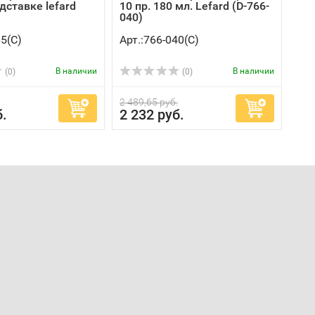
дставке lefard
10 пр. 180 мл. Lefard (D-766-
040)
65(C)
Арт.:766-040(C)
В наличии
В наличии
(0)
(0)
2 489,65 руб.
б.
2 232 руб.