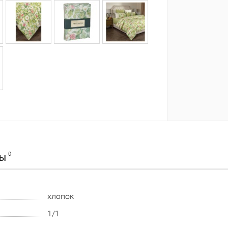
0
ВЫ
хлопок
1/1