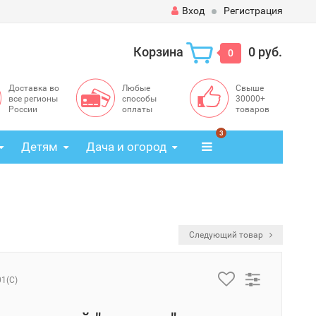
Вход
Регистрация
Корзина
0 руб.
0
Доставка во
Любые
Свыше
все регионы
способы
30000+
России
оплаты
товаров
3
Детям
Дача и огород
Следующий товар
01(C)