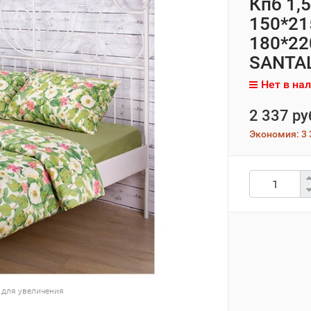
Кпб 1,
150*215
180*220
SANTAL
Нет в на
2 337 ру
Экономия:
3 
 для увеличения