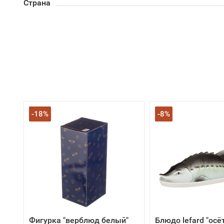
Страна
-18%
-8%
Фигурка "верблюд белый"
Блюдо lefard "осёт