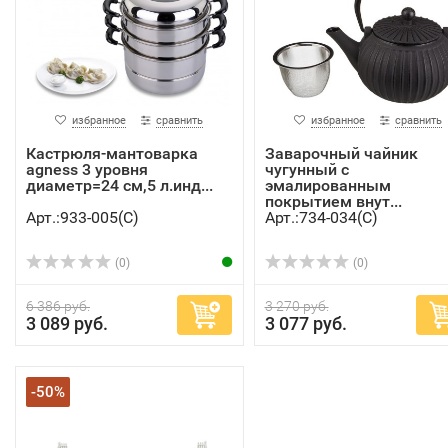
избранное
сравнить
избранное
сравнить
Кастрюля-мантоварка
Заварочный чайник
agness 3 уровня
чугунный с
диаметр=24 см,5 л.инд...
эмалированным
покрытием внут...
Арт.:933-005(C)
Арт.:734-034(C)
(0)
(0)
6 386 руб.
3 270 руб.
3 089 руб.
3 077 руб.
-50%