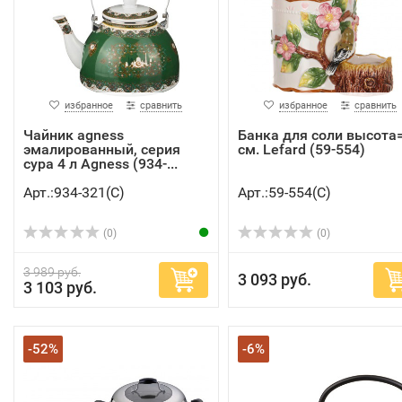
избранное
сравнить
избранное
сравнить
Чайник agness
Банка для соли высота
эмалированный, серия
см. Lefard (59-554)
сура 4 л Agness (934-...
Арт.:934-321(C)
Арт.:59-554(C)
(0)
(0)
3 989 руб.
3 093 руб.
3 103 руб.
-52%
-6%