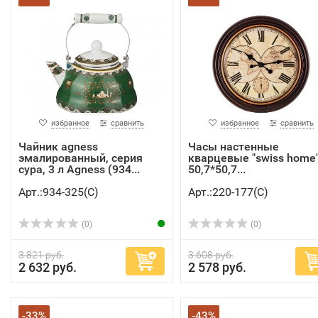
избранное
сравнить
избранное
сравнить
Чайник agness
Часы настенные
эмалированный, серия
кварцевые "swiss home
сура, 3 л Agness (934...
50,7*50,7...
Арт.:934-325(C)
Арт.:220-177(C)
(0)
(0)
3 821 руб.
3 608 руб.
2 632 руб.
2 578 руб.
-33%
-43%