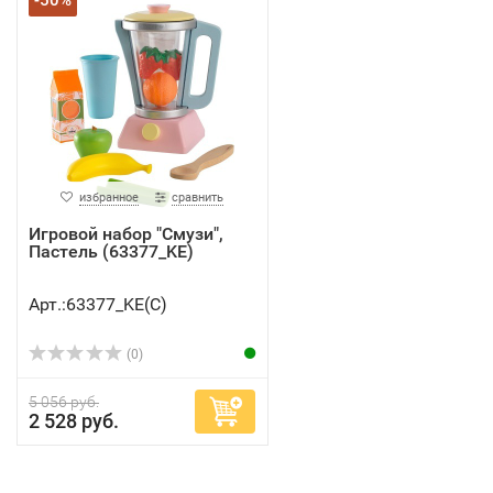
-50%
избранное
сравнить
Игровой набор "Смузи",
Пастель (63377_KE)
Арт.:63377_KE(C)
(0)
5 056 руб.
2 528 руб.