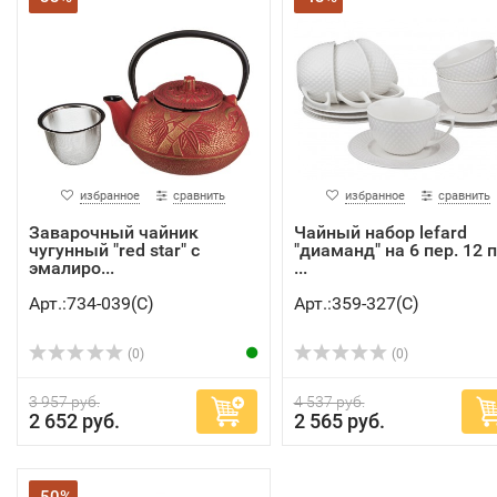
избранное
сравнить
избранное
сравнить
Заварочный чайник
Чайный набор lefard
чугунный "red star" с
"диаманд" на 6 пер. 12 п
эмалиро...
...
Арт.:734-039(C)
Арт.:359-327(C)
(0)
(0)
3 957 руб.
4 537 руб.
2 652 руб.
2 565 руб.