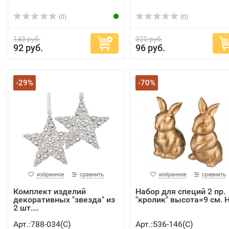
(0)
(0)
143 руб.
320 руб.
92 руб.
96 руб.
-29%
-70%
избранное
сравнить
избранное
сравнить
Комплект изделий
Набор для специй 2 пр.
декоративных "звезда" из
"кролик" высота=9 см. He
2 шт....
Арт.:788-034(C)
Арт.:536-146(C)