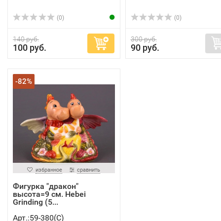
(0)
(0)
140 руб.
300 руб.
100 руб.
90 руб.
-82%
избранное
сравнить
Фигурка "дракон"
высота=9 см. Hebei
Grinding (5...
Арт.:59-380(C)