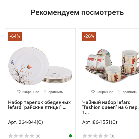
Рекомендуем посмотреть
-64%
-26%
избранное
сравнить
избранное
сравнить
Набор тарелок обеденных
Чайный набор lefard
lefard "райские птицы" ...
"fashion queen" на 6 пер.
1...
Арт.:264-844(C)
Арт.:86-1551(C)
(0)
(0)