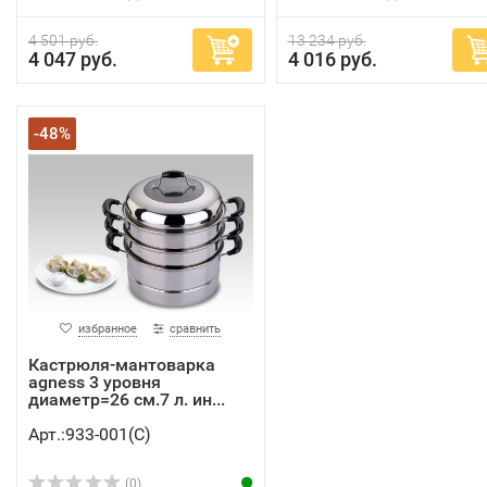
4 501 руб.
13 234 руб.
4 047 руб.
4 016 руб.
-48%
избранное
сравнить
Кастрюля-мантоварка
agness 3 уровня
диаметр=26 см.7 л. ин...
Арт.:933-001(C)
(0)