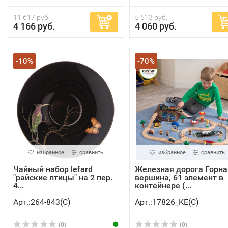
11 617 руб.
5 513 руб.
4 166 руб.
4 060 руб.
-10%
-70%
избранное
сравнить
избранное
сравнить
Чайный набор lefard
Железная дорога Горна
"райские птицы" на 2 пер.
вершина, 61 элемент в
4...
контейнере (...
Арт.:264-843(C)
Арт.:17826_KE(C)
(0)
(0)