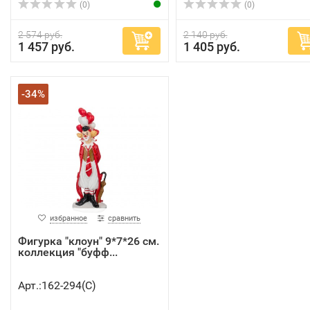
(0)
(0)
2 574 руб.
2 140 руб.
1 457 руб.
1 405 руб.
-34%
избранное
сравнить
Фигурка "клоун" 9*7*26 см.
коллекция "буфф...
Арт.:162-294(C)