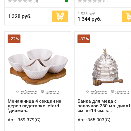
(0)
(0)
1 533 руб.
1 328 руб.
1 344 руб.
-22%
-32%
избранное
сравнить
избранное
сравнить
Менажница 4 секции на
Банка для меда с
дерев.подставке lefard
палочкой 280 мл. диа=1
"диаман...
см. в=14 см. к...
Арт.:359-379(C)
Арт.:355-003(C)