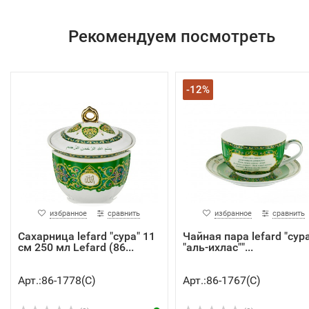
Рекомендуем посмотреть
-12%
избранное
сравнить
избранное
сравнить
Сахарница lefard "сура" 11
Чайная пара lefard "сур
см 250 мл Lefard (86...
"аль-ихлас""...
Арт.:86-1778(C)
Арт.:86-1767(C)