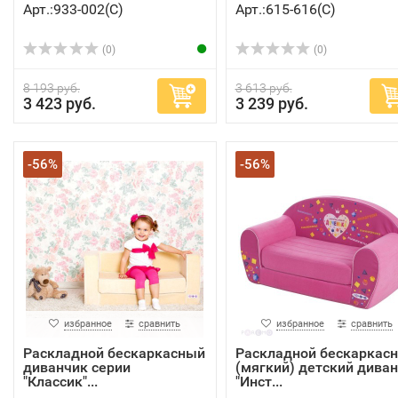
Арт.:933-002(C)
Арт.:615-616(C)
(0)
(0)
8 193 руб.
3 613 руб.
3 423 руб.
3 239 руб.
-56%
-56%
избранное
сравнить
избранное
сравнить
Раскладной бескаркасный
Раскладной бескаркас
диванчик серии
(мягкий) детский диван
"Классик"...
"Инст...