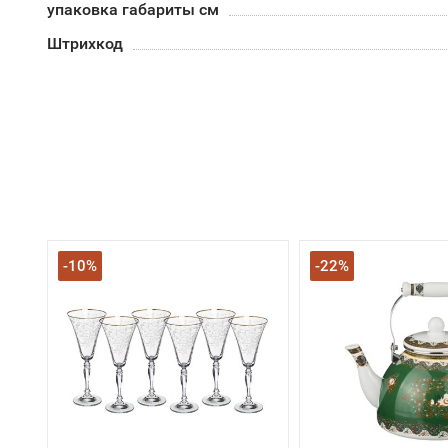
упаковка габариты см
Штрихкод
-10%
-22%