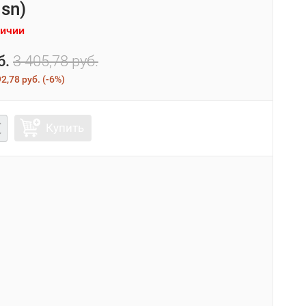
sn)
личии
б.
3 405,78 руб.
2,78 руб.
(
-6%
)
Купить