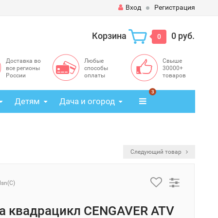
Вход
Регистрация
Корзина
0 руб.
0
Доставка во
Любые
Свыше
все регионы
способы
30000+
России
оплаты
товаров
3
Детям
Дача и огород
Следующий товар
lsn(C)
а квадрацикл CENGAVER ATV