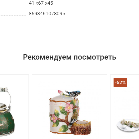
41 х67 х45
8693461078095
Рекомендуем посмотреть
-52%