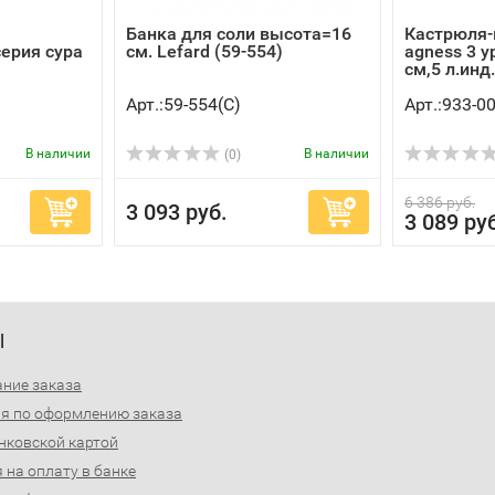
Банка для соли высота=16
Кастрюля-
ерия сура
см. Lefard (59-554)
agness 3 
см,5 л.инд.
Арт.:59-554(C)
Арт.:933-0
В наличии
В наличии
(0)
6 386 руб.
3 093 руб.
3 089 ру
Ы
ние заказа
я по оформлению заказа
нковской картой
 на оплату в банке