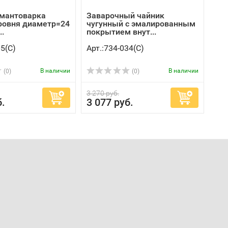
мантоварка
Заварочный чайник
уровня диаметр=24
чугунный с эмалированным
..
покрытием внут...
05(C)
Арт.:734-034(C)
В наличии
В наличии
(0)
(0)
3 270 руб.
б.
3 077 руб.