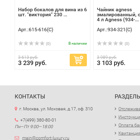
Набор бокалов для вина из 6
Чайник agness
шт. "виктория" 230 ...
эмалированный, с
4 л Agness (934-...
Арт.:615-616(C)
Арт.:934-321(C)
В наличии
(0)
(0)
3 613 руб.
3 989 руб.
3 239 руб.
3 103 руб.
КОНТАКТЫ
РАЗДЕЛ
г. Москва, ул. Моховая, д.17, оф. 310
Отслежива
Инструкци
+7(499) 380-80-01
Оплата ба
Пн—Пт 9:00—18:00
Квитанция
main@comfort-luxury.ru