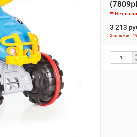
(7809pl
Нет в на
3 213 ру
Экономия:
19