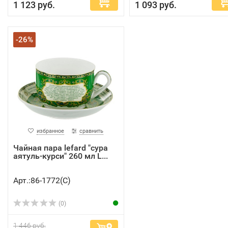
1 123 руб.
1 093 руб.
-26%
избранное
сравнить
Чайная пара lefard "сура
аятуль-курси" 260 мл L...
Арт.:86-1772(C)
(0)
1 446 руб.