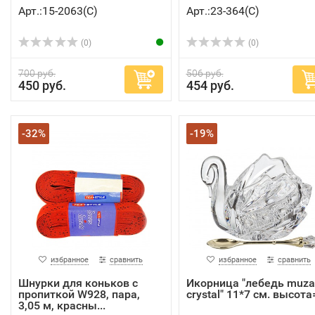
Арт.:15-2063(C)
Арт.:23-364(C)
(0)
(0)
700 руб.
506 руб.
450 руб.
454 руб.
-32%
-19%
избранное
сравнить
избранное
сравнить
Шнурки для коньков с
Икорница "лебедь muza
пропиткой W928, пара,
crystal" 11*7 см. высота=
3,05 м, красны...