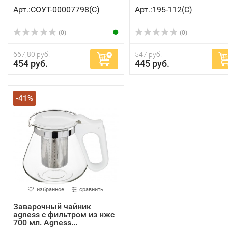
Арт.:СОУТ-00007798(C)
Арт.:195-112(C)
(0)
(0)
667,80 руб.
547 руб.
454 руб.
445 руб.
-41%
избранное
сравнить
Заварочный чайник
agness с фильтром из нжс
700 мл. Agness...