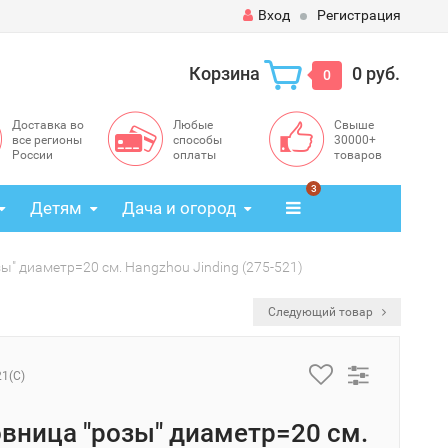
Вход
Регистрация
Корзина
0 руб.
0
Доставка во
Любые
Свыше
все регионы
способы
30000+
России
оплаты
товаров
3
Детям
Дача и огород
ы" диаметр=20 см. Hangzhou Jinding (275-521)
Следующий товар
21(C)
вница "розы" диаметр=20 см.