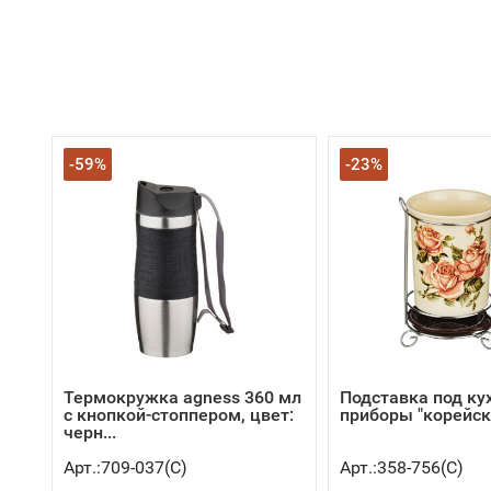
-59%
-23%
Термокружка agness 360 мл
Подставка под к
с кнопкой-стоппером, цвет:
приборы "корейска
черн...
Арт.:709-037(C)
Арт.:358-756(C)