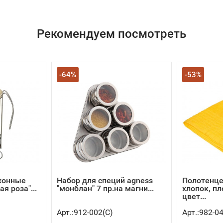
Рекомендуем посмотреть
-64%
-53%
ухонные
Набор для специй agness
Полотенце
я роза"...
"монблан" 7 пр.на магни...
хлопок, пл
цвет...
Арт.:912-002(C)
Арт.:982-0