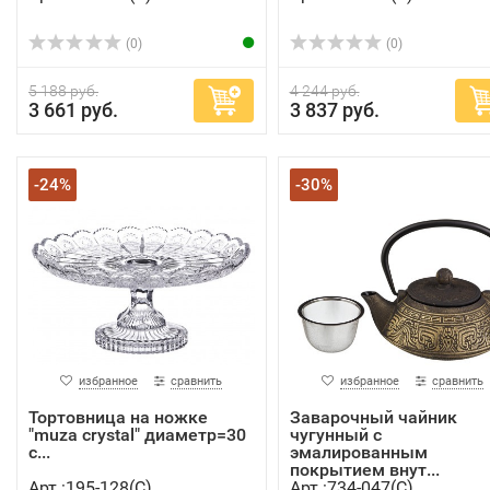
(0)
(0)
5 188 руб.
4 244 руб.
3 661 руб.
3 837 руб.
-24%
-30%
избранное
сравнить
избранное
сравнить
Тортовница на ножке
Заварочный чайник
"muza crystal" диаметр=30
чугунный с
с...
эмалированным
покрытием внут...
Арт.:195-128(C)
Арт.:734-047(C)