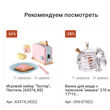
Рекомендуем посмотреть
-62%
-28%
избранное
сравнить
избранное
сравнить
Игровой набор "Тостер",
Банка для меда с
Пастель (63374_KE)
палочкой "мишка" 270 м
17*12...
Арт.:63374_KE(C)
Арт.:355-075(C)