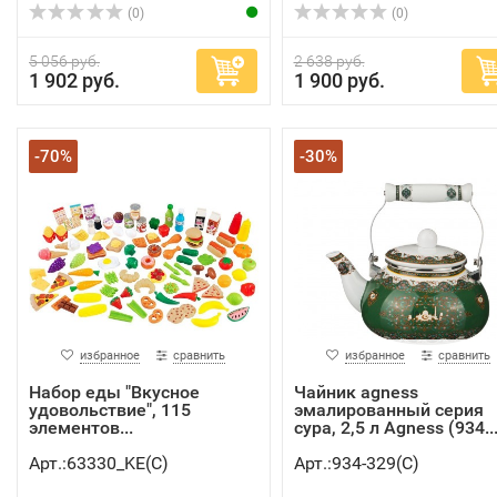
(0)
(0)
5 056 руб.
2 638 руб.
1 902 руб.
1 900 руб.
-70%
-30%
избранное
сравнить
избранное
сравнить
Набор еды "Вкусное
Чайник agness
удовольствие", 115
эмалированный серия
элементов...
сура, 2,5 л Agness (934..
Арт.:63330_KE(C)
Арт.:934-329(C)