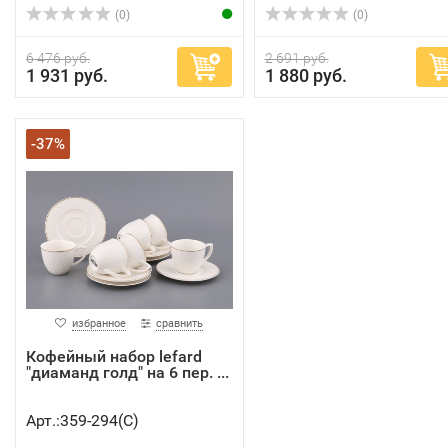
(0)
(0)
6 476 руб.
2 691 руб.
1 931 руб.
1 880 руб.
-37%
избранное
сравнить
Кофейный набор lefard
"диаманд голд" на 6 пер. ...
Арт.:359-294(C)