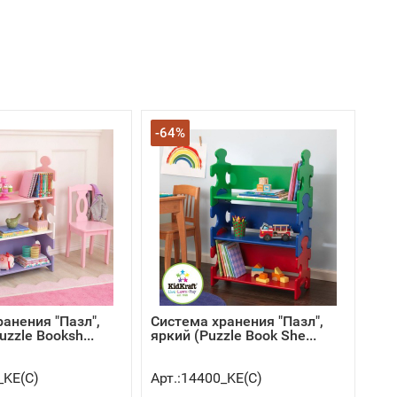
-64%
анения "Пазл",
Система хранения "Пазл",
uzzle Booksh...
яркий (Puzzle Book She...
_KE(C)
Арт.:14400_KE(C)