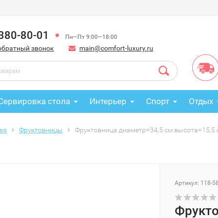
 380-80-01
Пн—Пт 9:00—18:00
обратный звонок
main@comfort-luxury.ru
Сервировка стола
Интерьер
Спорт
Отдых
ая
Фруктовницы
Фруктовница диаметр=34,5 см.высота=15,5 с
Артикул: 118-5
Фрукто