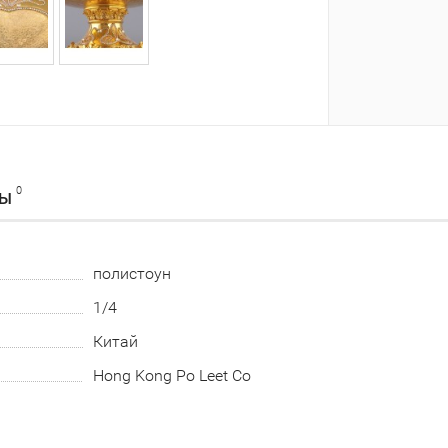
0
ВЫ
полистоун
1/4
Китай
Hong Kong Po Leet Co