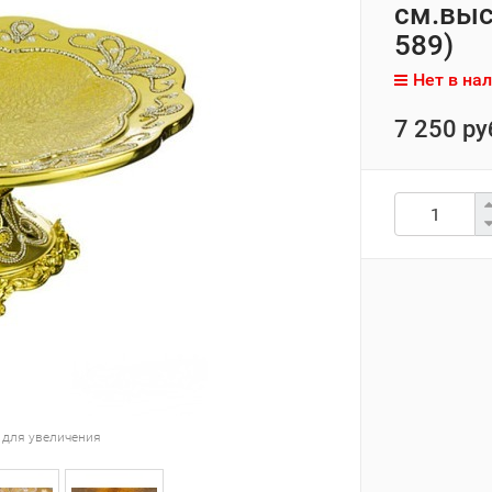
см.выс
589)
Нет в на
7 250 ру
 для увеличения