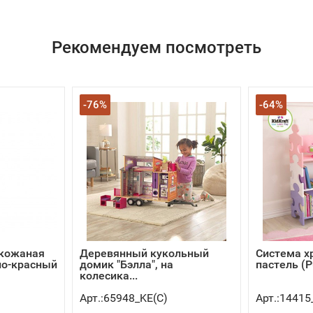
Рекомендуем посмотреть
-76%
-64%
 кожаная
Деревянный кукольный
Система хр
но-красный
домик "Бэлла", на
пастель (P
колесика...
Арт.:65948_KE(C)
Арт.:14415