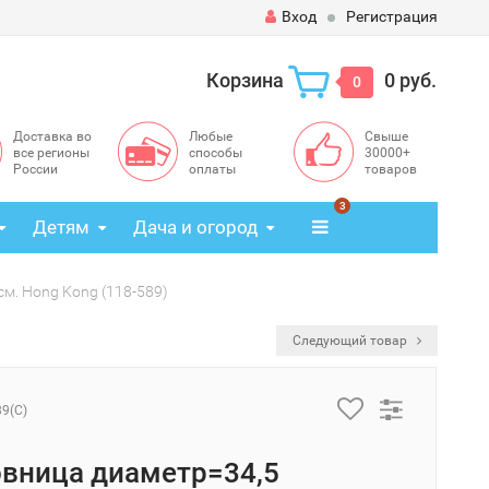
Вход
Регистрация
Корзина
0 руб.
0
Доставка во
Любые
Свыше
все регионы
способы
30000+
России
оплаты
товаров
3
Детям
Дача и огород
м. Hong Kong (118-589)
Следующий товар
89(C)
вница диаметр=34,5