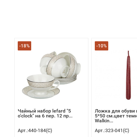
-18%
-10%
Чайный набор lefard "5
Ложка для обуви
o'clock" на 6 пер. 12 пр...
5*50 см.цвет тем
Walkin...
Арт.:440-184(C)
Арт.:323-041(C)