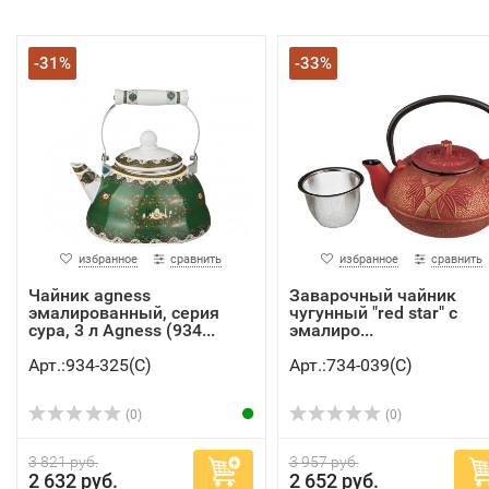
-31%
-33%
избранное
сравнить
избранное
сравнить
Чайник agness
Заварочный чайник
эмалированный, серия
чугунный "red star" с
сура, 3 л Agness (934...
эмалиро...
Арт.:934-325(C)
Арт.:734-039(C)
(0)
(0)
3 821 руб.
3 957 руб.
2 632 руб.
2 652 руб.