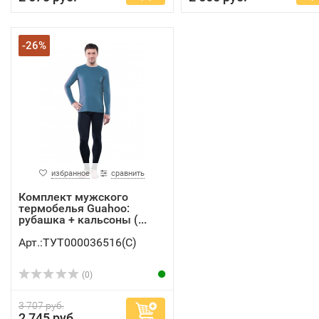
-26%
избранное
сравнить
Комплект мужского
термобелья Guahoo:
рубашка + кальсоны (...
Арт.:ТУТ000036516(C)
(0)
3 707 руб.
2 745 руб.