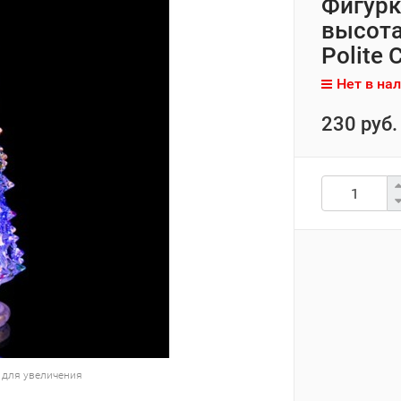
Фигурк
высота
Polite 
Нет в на
230 руб.
 для увеличения