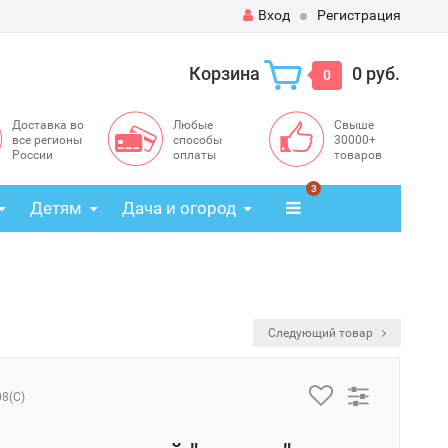
Вход
Регистрация
Корзина
0 руб.
0
Доставка во
Любые
Свыше
все регионы
способы
30000+
России
оплаты
товаров
3
Детям
Дача и огород
Следующий товар
08(C)