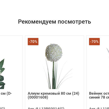
Рекомендуем посмотреть
-70%
-70%
см (D-
Алиум кремовый 80 см (24)
Вейник ос
(00001608)
синий 78 с
(C)
Арт.:8J-13RS0014(C)
Арт.:8J-11