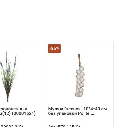
-35%
троконечный
Муляж "чеснок" 10*4*40 см.
м(12) (00001621)
без упаковки Polite ...
RB0003-2(C)
Арт.:578-135(C)