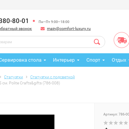
 380-80-01
Пн—Пт 9:00—18:00
обратный звонок
main@comfort-luxury.ru
Сервировка стола
Интерьер
Спорт
Отдых
Статуэтки
Статуэтки с подсветкой
м. Polite Crafts&gifts (786-008)
Артикул: 786-0