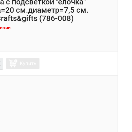
а с подсветкой "елочка"
=20 см.диаметр=7,5 см.
Crafts&gifts (786-008)
личии
Купить