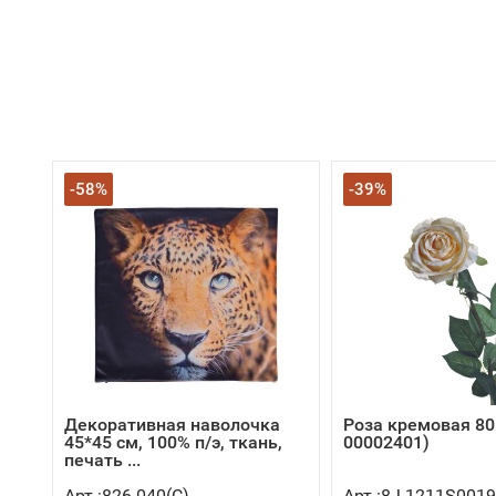
-58%
-39%
Декоративная наволочка
Роза кремовая 80 
45*45 см, 100% п/э, ткань,
00002401)
печать ...
Арт.:826-040(C)
Арт.:8J-1211S0019