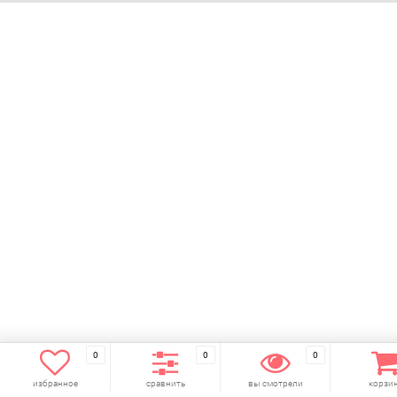
0
0
0
избранное
сравнить
вы смотрели
корзи