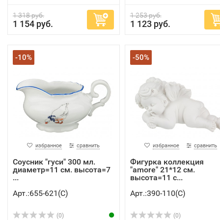
1 318 руб.
1 253 руб.
1 154 руб.
1 123 руб.
-10%
-50%
избранное
сравнить
избранное
сравнить
Соусник "гуси" 300 мл.
Фигурка коллекция
диаметр=11 см. высота=7
"amore" 21*12 см.
...
высота=11 с...
Арт.:655-621(C)
Арт.:390-110(C)
(0)
(0)