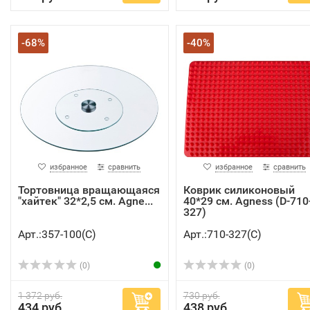
-68%
-40%
избранное
сравнить
избранное
сравнить
Тортовница вращающаяся
Коврик силиконовый
"хайтек" 32*2,5 см. Agne...
40*29 см. Agness (D-710
327)
Арт.:357-100(C)
Арт.:710-327(C)
(0)
(0)
1 372 руб.
730 руб.
434 руб.
438 руб.