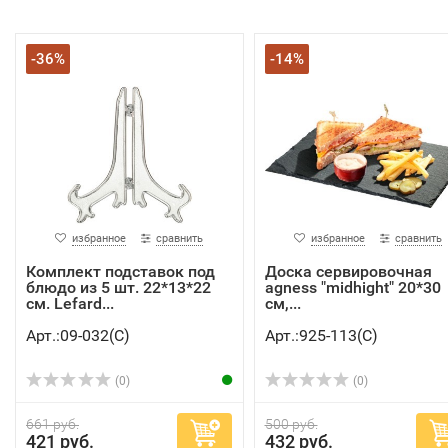
-36%
-14%
избранное
сравнить
избранное
сравнить
Комплект подставок под
Доска сервировочная
блюдо из 5 шт. 22*13*22
agness "midhight" 20*30
см. Lefard...
см,...
Арт.:09-032(C)
Арт.:925-113(C)
(0)
(0)
661 руб.
500 руб.
421 руб.
432 руб.