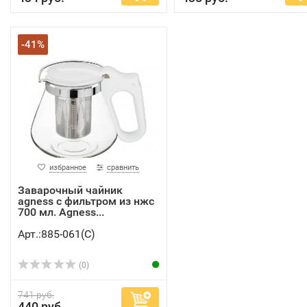
-41%
избранное
сравнить
Заварочный чайник
agness с фильтром из нжс
700 мл. Agness...
Арт.:885-061(C)
(0)
741 руб.
440 руб.