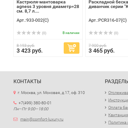
Кастрюля-мантоварка
Раскладной беск
agness 3 уровня диаметр=28
диванчик серии "К
см. 8,7 л....
Арт.:933-002(C)
Арт.:PCR316-07(C)
В наличии
(0)
(0)
8 193 руб.
7 900 руб.
3 423 руб.
3 465 руб.
КОНТАКТЫ
РАЗДЕЛ
г. Москва, ул. Моховая, д.17, оф. 310
Отслежива
Инструкци
+7(499) 380-80-01
Оплата ба
Пн—Пт 9:00—18:00
Квитанция
main@comfort-luxury.ru
Политика