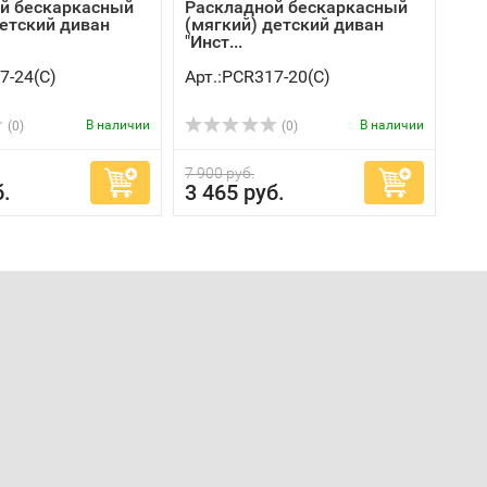
й бескаркасный
Раскладной бескаркасный
детский диван
(мягкий) детский диван
"Инст...
7-24(C)
Арт.:PCR317-20(C)
В наличии
В наличии
(0)
(0)
7 900 руб.
б.
3 465 руб.