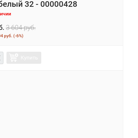
 белый 32 - 00000428
личии
б.
3 604 руб.
4 руб.
(
-6%
)
Купить