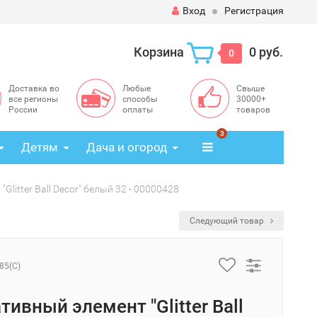
Вход
Регистрация
Корзина
0 руб.
0
Доставка во
Любые
Свыше
все регионы
способы
30000+
России
оплаты
товаров
3
Детям
Дача и огород
litter Ball Decor" белый 32 - 00000428
Следующий товар
85(C)
тивный элемент "Glitter Ball