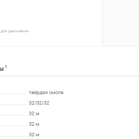
 для увеличения
0
ВЫ
твёрдая смола
32/32/32
32 м
32 м
32 м