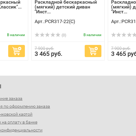
аркасный
Раскладной бескаркасный
Раскладно
лассик"...
(мягкий) детский диван
(мягкий) 
"Инст...
"Инст...
Арт.:PCR317-22(C)
Арт.:PCR31
В наличии
В наличии
(0)
7 900 руб.
7 900 руб.
3 465 руб.
3 465 ру
Ы
ние заказа
я по оформлению заказа
нковской картой
 на оплату в банке
 конфиденциальности