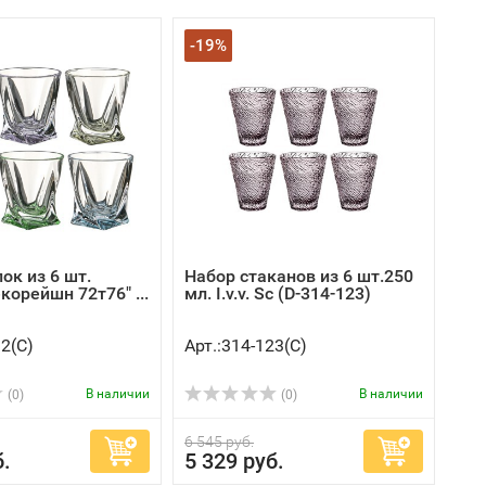
-19%
ок из 6 шт.
Набор стаканов из 6 шт.250
корейшн 72т76" ...
мл. I.v.v. Sc (D-314-123)
32(C)
Арт.:314-123(C)
В наличии
В наличии
(0)
(0)
6 545 руб.
б.
5 329 руб.