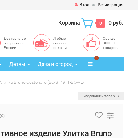
Вход
Регистрация
Корзина
0 руб.
0
Доставка во
Любые
Свыше
все регионы
способы
30000+
России
оплаты
товаров
3
Детям
Дача и огород
литка Bruno Costenaro (BC-ST49_1-BO-AL)
Следующий товар
(C)
тивное изделие Улитка Bruno