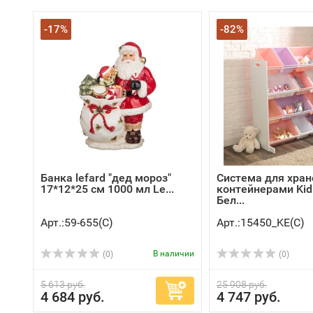
-17%
-82%
Банка lefard "дед мороз"
Система для хран
17*12*25 см 1000 мл Le...
контейнерами KidK
Бел...
Арт.:59-655(C)
Арт.:15450_KE(C)
В наличии
(0)
(0)
5 613 руб.
25 908 руб.
4 684 руб.
4 747 руб.