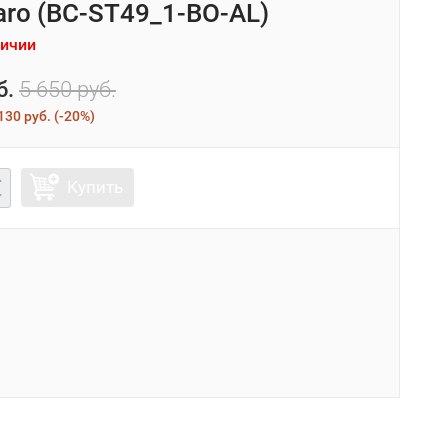
aro (BC-ST49_1-BO-AL)
личии
б.
5 650 руб.
130 руб.
(
-20%
)
Купить