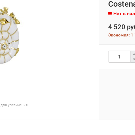
Costen
Нет в на
4 520 ру
Экономия:
1 
 для увеличения