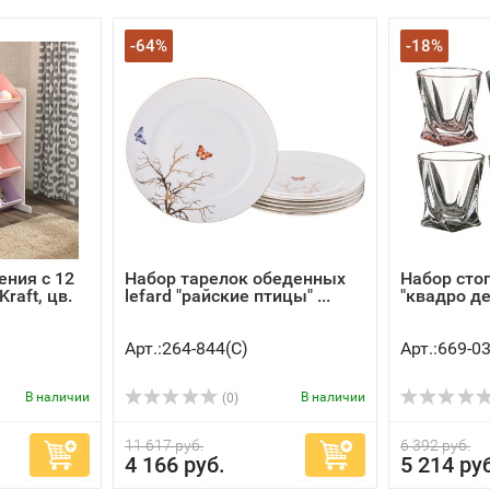
-64%
-18%
ения с 12
Набор тарелок обеденных
Набор стоп
raft, цв.
lefard "райские птицы" ...
"квадро де
Арт.:264-844(C)
Арт.:669-0
В наличии
В наличии
(0)
11 617 руб.
6 392 руб.
4 166 руб.
5 214 ру