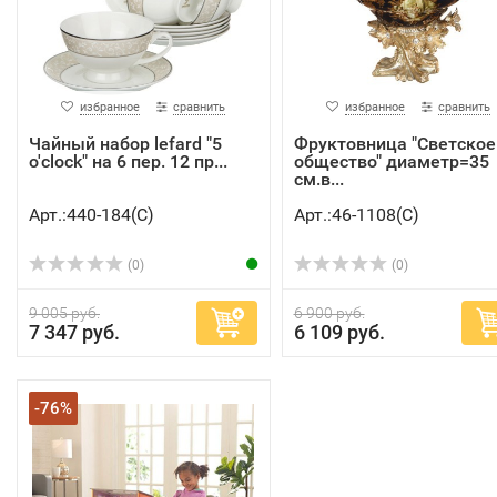
избранное
сравнить
избранное
сравнить
Чайный набор lefard "5
Фруктовница "Светское
o'clock" на 6 пер. 12 пр...
общество" диаметр=35
см.в...
Арт.:440-184(C)
Арт.:46-1108(C)
(0)
(0)
9 005 руб.
6 900 руб.
7 347 руб.
6 109 руб.
-76%