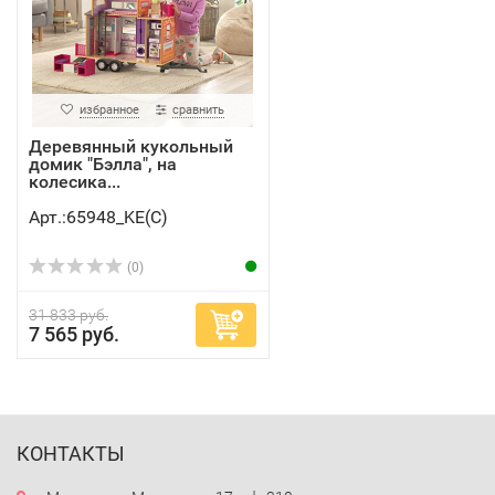
избранное
сравнить
Деревянный кукольный
домик "Бэлла", на
колесика...
Арт.:65948_KE(C)
(0)
31 833 руб.
7 565 руб.
КОНТАКТЫ