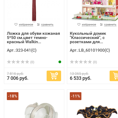
избранное
сравнить
избранное
сравнить
Ложка для обуви кожаная
Кукольный домик
5*50 см.цвет темно-
"Классический", с
красный Walkin...
розетками для...
Арт.:323-041(C)
Арт.:LB_60101900(C)
(0)
(0)
7 816 руб.
13 065 руб.
7 006 руб.
6 533 руб.
-18%
-11%