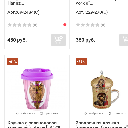
Hangz...
yorkie"...
Арт.:69-2434(C)
Арт.:229-270(C)
(0)
(0)
430 руб.
360 руб.
-61%
-29%
избранное
сравнить
избранное
сравнить
Кружка с силиконовой
Заварочная кружка
крышкой "cute girl" 8,5*8,...
"пресвятая богородица"