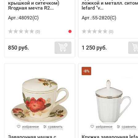
крышкой и ситечком)
ложкой и металл. сито
Ягодная мечта R2...
lefard "v...
Арт.:48092(C)
Арт.:55-2820(C)
(0)
(0)
850 руб.
1 250 руб.
-8%
избранное
сравнить
избранное
сравнить
Заварочная чашка с
Кружка заварочная lefa