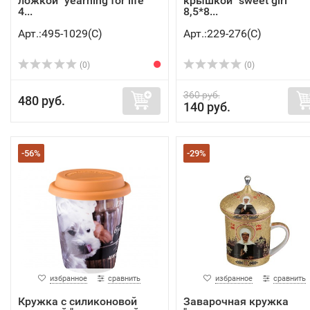
ложкой "yearning for life"
крышкой "sweet girl"
4...
8,5*8...
Арт.:495-1029(C)
Арт.:229-276(C)
(0)
(0)
360 руб.
480 руб.
140 руб.
-56%
-29%
избранное
сравнить
избранное
сравнить
Кружка с силиконовой
Заварочная кружка