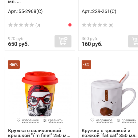
мл. ...
Арт.:55-2968(C)
Арт.:229-261(C)
(0)
(0)
920 руб.
360 руб.
650 руб.
160 руб.
-56%
-8%
избранное
сравнить
избранное
сравнить
Кружка с силиконовой
Кружка с крышкой и
крышкой "i`m fine!" 250 м...
ложкой "fat cat" 350 мл.