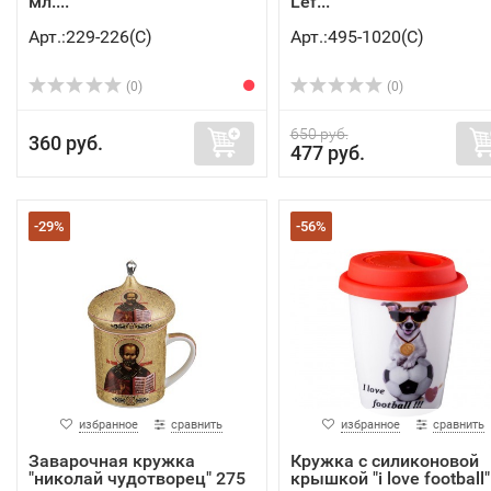
мл....
Lef...
Арт.:229-226(C)
Арт.:495-1020(C)
(0)
(0)
650 руб.
360 руб.
477 руб.
-29%
-56%
избранное
сравнить
избранное
сравнить
Заварочная кружка
Кружка с силиконовой
"николай чудотворец" 275
крышкой "i love football" 