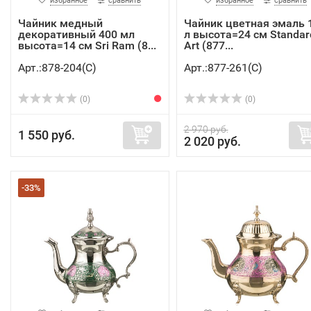
избранное
сравнить
избранное
сравнить
Чайник медный
Чайник цветная эмаль 1
декоративный 400 мл
л высота=24 см Standar
высота=14 см Sri Ram (8...
Art (877...
Арт.:878-204(C)
Арт.:877-261(C)
(0)
(0)
2 970 руб.
1 550 руб.
2 020 руб.
-33%