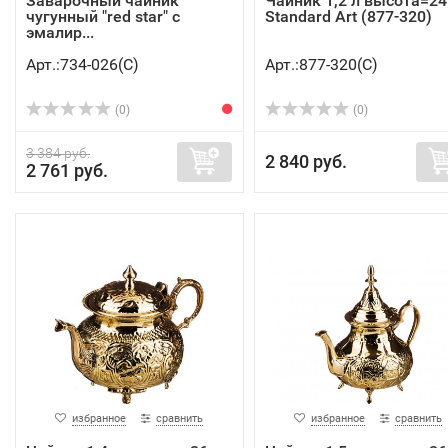
Заварочный чайник
Чайник 1,2 л высота=24
чугунный "red star" с
Standard Art (877-320)
эмалир...
Арт.:734-026(C)
Арт.:877-320(C)
(0)
(0)
3 384 руб.
2 840 руб.
2 761 руб.
избранное
сравнить
избранное
сравнить