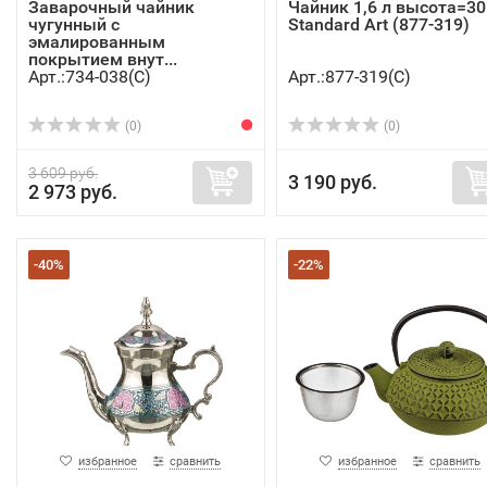
Заварочный чайник
Чайник 1,6 л высота=30
чугунный с
Standard Art (877-319)
эмалированным
покрытием внут...
Арт.:734-038(C)
Арт.:877-319(C)
(0)
(0)
3 609 руб.
3 190 руб.
2 973 руб.
-40%
-22%
избранное
сравнить
избранное
сравнить