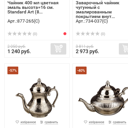
Чайник 400 мл цветная
Заварочный чайник
эмаль высота=16 см.
чугунный с
Standard Art (8...
эмалированным
покрытием внут...
Арт.:877-265(C)
Арт.:734-037(C)
(0)
(0)
2 050 руб.
3 811 руб.
1 240 руб.
2 973 руб.
-57%
-40%
избранное
сравнить
избранное
сравнить