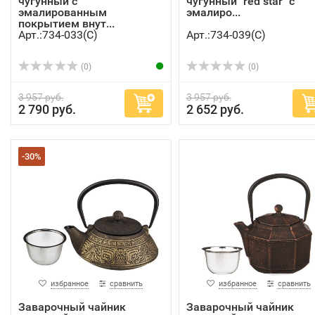
чугунный с
чугунный "red star" с
эмалированным
эмалиро...
покрытием внут...
Арт.:734-033(C)
Арт.:734-039(C)
(0)
(0)
3 957 руб.
3 957 руб.
2 790 руб.
2 652 руб.
-30%
избранное
сравнить
избранное
сравнить
Заварочный чайник
Заварочный чайник