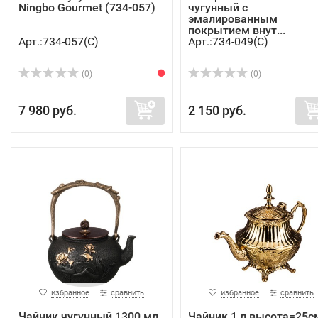
Ningbo Gourmet (734-057)
чугунный с
эмалированным
покрытием внут...
Арт.:734-057(C)
Арт.:734-049(C)
(0)
(0)
7 980 руб.
2 150 руб.
избранное
сравнить
избранное
сравнить
Чайник чугунный 1300 мл.
Чайник 1 л высота=25с