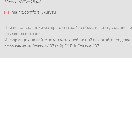
Пн—Пт 9:00—18:00
main@comfort-luxury.ru
При использовании материалов с сайта обязательно указание п
ссылки на источник.
Информация на сайте не является публичной офертой, определя
положениями Статьи 437 (п.2) ГК РФ: Статья 437.