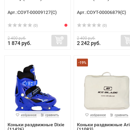
Арт.:СОУТ-00009127(C)
Арт.:СОУТ-00006879(C)
(0)
(0)
2 400 руб.
2 400 руб.
1 874 руб.
2 242 руб.
-19%
избранное
сравнить
избранное
сравнить
Коньки раздвижные Dixie
Коньки раздвижные Ari
(11426)
(11083)