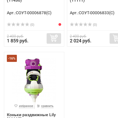
(11430)
(11111)
Арт.:СОУТ-00006878(C)
Арт.:СОУТ-00006833(C)
(0)
(0)
2 400 руб.
2 400 руб.
1 859 руб.
2 024 руб.
-16%
избранное
сравнить
Коньки раздвижные Lily