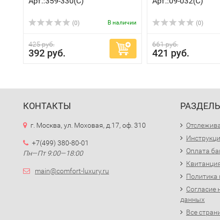
Арт.:359-330(C)
Арт.:09-032(C)
В наличии
(0)
(0)
425 руб.
661 руб.
392 руб.
421 руб.
КОНТАКТЫ
РАЗДЕЛ
г. Москва, ул. Моховая, д.17, оф. 310
Отслежива
Инструкци
+7(499) 380-80-01
Оплата ба
Пн—Пт 9:00—18:00
Квитанция
main@comfort-luxury.ru
Политика
Согласие 
данных
Все стран