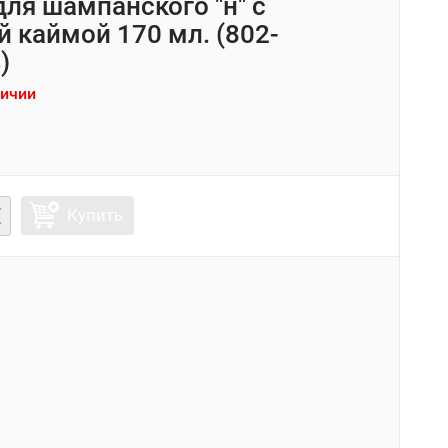
для шампанского "н" с
й каймой 170 мл. (802-
)
личии
Купить