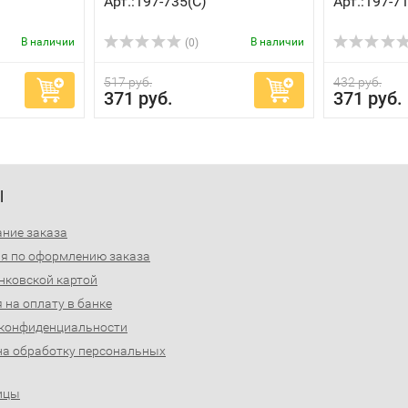
Арт.:197-735(C)
Арт.:197-7
В наличии
В наличии
(0)
517 руб.
432 руб.
371 руб.
371 руб.
Ы
ние заказа
я по оформлению заказа
нковской картой
 на оплату в банке
 конфиденциальности
на обработку персональных
ицы