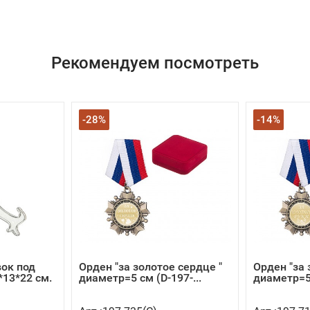
Рекомендуем посмотреть
-28%
-14%
ок под
Орден "за золотое сердце "
Орден "за 
*13*22 см.
диаметр=5 см (D-197-...
диаметр=5