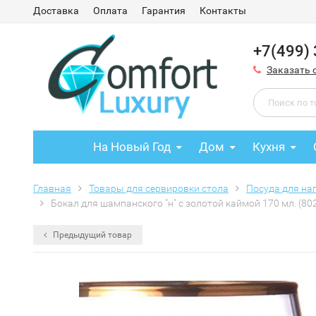
Доставка
Оплата
Гарантия
Контакты
+7(499)
Заказать 
На Новый Год
Дом
Кухня
Главная
Товары для сервировки стола
Посуда для на
Бокал для шампанского "н" с золотой каймой 170 мл. (80
Предыдущий товар