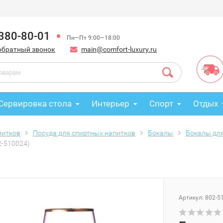
 380-80-01
Пн—Пт 9:00—18:00
обратный звонок
main@comfort-luxury.ru
Сервировка стола
Интерьер
Спорт
Отдых
питков
Посуда для спиртных напитков
Бокалы
Бокалы дл
2-510024)
Артикул: 802-5