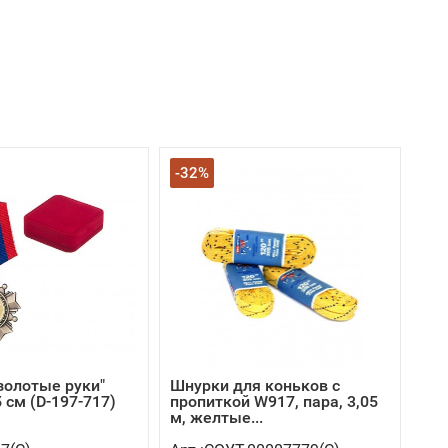
-32%
золотые руки"
Шнурки для коньков с
 см (D-197-717)
пропиткой W917, пара, 3,05
м, желтые...