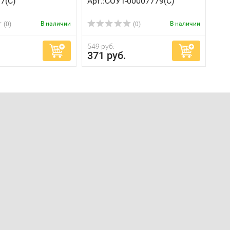
17(C)
Арт.:СОУТ-00007779(C)
В наличии
В наличии
(0)
(0)
549 руб.
371 руб.