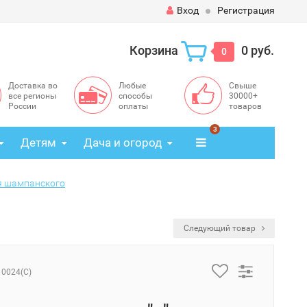
Вход
Регистрация
Корзина
0 руб.
0
Доставка во
Любые
Свыше
все регионы
способы
30000+
России
оплаты
товаров
3
Детям
Дача и огород
я шампанского
Следующий товар
10024(C)