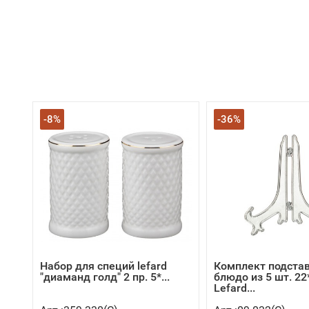
-8%
-36%
Набор для специй lefard
Комплект подстав
"диаманд голд" 2 пр. 5*...
блюдо из 5 шт. 22
Lefard...